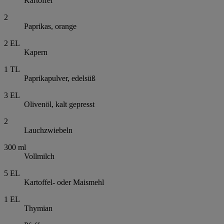
Kartoffel
2
Paprikas, orange
2
EL
Kapern
1
TL
Paprikapulver, edelsüß
3
EL
Olivenöl, kalt gepresst
2
Lauchzwiebeln
300
ml
Vollmilch
5
EL
Kartoffel- oder Maismehl
1
EL
Thymian