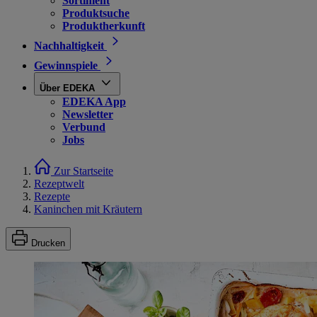
Sortiment
Produktsuche
Produktherkunft
Nachhaltigkeit
Gewinnspiele
Über EDEKA
EDEKA App
Newsletter
Verbund
Jobs
Zur Startseite
Rezeptwelt
Rezepte
Kaninchen mit Kräutern
Drucken