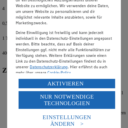
dir ein bestmögliches Nutzungserlebnis unserer
Website zu ermöglichen. Wir verwenden deine Daten,
4
um unsere Website zu personalisieren und dir
Lorbeerblätter
möglichst relevante Inhalte anzubieten, sowie für
Marketingzwecke.
0,5
Liter
Gemüsebrühe
Deine Einwilligung ist freiwillig und kann jederzeit
individuell in den Datenschutz-Einstellungen angepasst
1
Tasse
Weißwein, trocken
werden. Bitte beachte, dass auf Basis deiner
Einstellungen ggf. nicht mehr alle Funktionalitäten zur
400
g
Verfügung stehen. Weitere Erklärungen sowie einen
Kaninchen
Link zu den Datenschutz-Einstellungen findest du in
unserer
Datenschutzerklärung
. Hier erfährst du auch
Zubereitung
mehr über unsere
Cookie-Policy
.
Verarbeitung deiner personenbezogenen Daten in den
Knoblauch pressen. Zitrone heiß abspülen und Schale
AKTIVIEREN
abreiben. Beides mit den anderen Marinadenzutaten
USA durch Facebook und YouTube:
verrühren. Kaninchen in den Marinadenzutaten mindestens 1
NUR NOTWENDIGE
Wenn du auf „Aktivieren“ klickst, willigst du im Sinne
Stunde, besser über Nacht marinieren.
TECHNOLOGIEN
des Art. 49 Abs. 1 Satz 1 lit. a) DSGVO ein, dass deine
Ofen auf 160 Grad (Umluft) vorheizen. Kartoffeln würfeln
Daten in den USA verarbeitet werden. Der EuGH sieht
und Paprika in Streifen schneiden. Zusammen mit den Kapern
die USA als Land mit einem nach europäischen
EINSTELLUNGEN
in die Auflaufform schichten. Kaninchen aus der Marinade
Standards nicht angemessenen Datenschutzniveau an.
nehmen und mit Küchenkrepp trocken tupfen. Marinade zu
ÄNDERN
Es besteht das Risiko eines Zugriffs durch US-