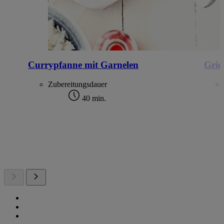
Currypfanne mit Garnelen
Grie
Zubereitungsdauer
40 min.