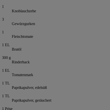
1
Knoblauchzehe
3
Gewürzgurken
1
Fleischtomate
1
EL
Bratöl
300
g
Rinderhack
1
EL
Tomatenmark
1
TL
Paprikapulver, edelsüß
1
TL
Paprikapulver, geräuchert
1
Prise