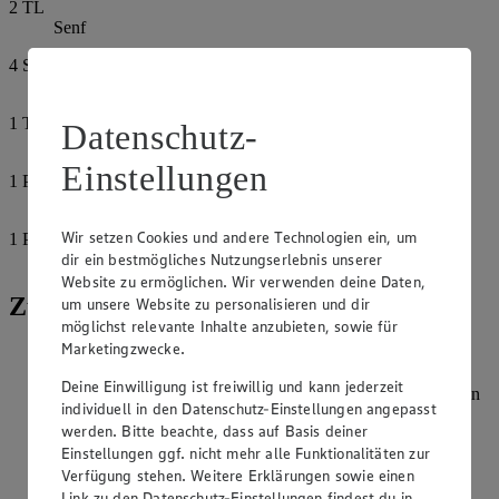
2
TL
Senf
4
Spritzer
Worcestershiresoße
1
TL
Datenschutz-
Zucker
Einstellungen
1
Prise
Salz
Wir setzen Cookies und andere Technologien ein, um
1
Prise
Pfeffer
dir ein bestmögliches Nutzungserlebnis unserer
Website zu ermöglichen. Wir verwenden deine Daten,
Zubereitung
um unsere Website zu personalisieren und dir
möglichst relevante Inhalte anzubieten, sowie für
Marketingzwecke.
Zwiebel und Knoblauch pellen und fein hacken.
Gewürzgurken abtropfen lassen und in dünne Scheiben
Deine Einwilligung ist freiwillig und kann jederzeit
schneiden. Fleischtomaten waschen, Strunk herausschneiden
individuell in den Datenschutz-Einstellungen angepasst
und in Scheiben schneiden.
werden. Bitte beachte, dass auf Basis deiner
Für die Soße Gewürzgurkenwasser abnehmen und mit
Einstellungen ggf. nicht mehr alle Funktionalitäten zur
Ketchup, Mayonnaise, Senf und Worcestershiresoße glatt
Verfügung stehen. Weitere Erklärungen sowie einen
rühren. Mit Zucker, Salz und Pfeffer abschmecken.
Link zu den Datenschutz-Einstellungen findest du in