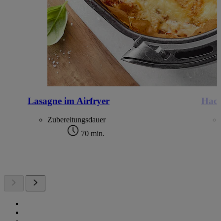
Lasagne im Airfryer
Hack
Zubereitungsdauer
70 min.