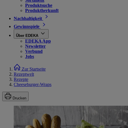
Sortiment
Produktsuche
Produktherkunft
Nachhaltigkeit
Gewinnspiele
Über EDEKA
EDEKA App
Newsletter
Verbund
Jobs
Zur Startseite
Rezeptwelt
Rezepte
Cheeseburger-Wraps
Drucken