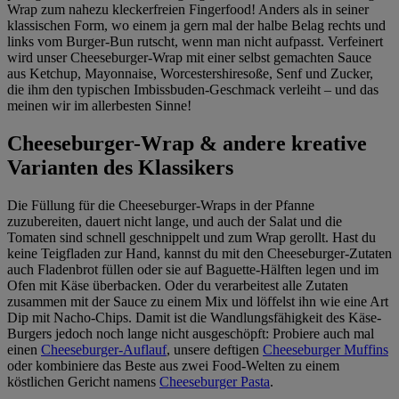
Wrap zum nahezu kleckerfreien Fingerfood! Anders als in seiner
klassischen Form, wo einem ja gern mal der halbe Belag rechts und
links vom Burger-Bun rutscht, wenn man nicht aufpasst. Verfeinert
wird unser Cheeseburger-Wrap mit einer selbst gemachten Sauce
aus Ketchup, Mayonnaise, Worcestershiresoße, Senf und Zucker,
die ihm den typischen Imbissbuden-Geschmack verleiht – und das
meinen wir im allerbesten Sinne!
Cheeseburger-Wrap & andere kreative
Varianten des Klassikers
Die Füllung für die Cheeseburger-Wraps in der Pfanne
zuzubereiten, dauert nicht lange, und auch der Salat und die
Tomaten sind schnell geschnippelt und zum Wrap gerollt. Hast du
keine Teigfladen zur Hand, kannst du mit den Cheeseburger-Zutaten
auch Fladenbrot füllen oder sie auf Baguette-Hälften legen und im
Ofen mit Käse überbacken. Oder du verarbeitest alle Zutaten
zusammen mit der Sauce zu einem Mix und löffelst ihn wie eine Art
Dip mit Nacho-Chips. Damit ist die Wandlungsfähigkeit des Käse-
Burgers jedoch noch lange nicht ausgeschöpft: Probiere auch mal
einen
Cheeseburger-Auflauf
, unsere deftigen
Cheeseburger Muffins
oder kombiniere das Beste aus zwei Food-Welten zu einem
köstlichen Gericht namens
Cheeseburger Pasta
.