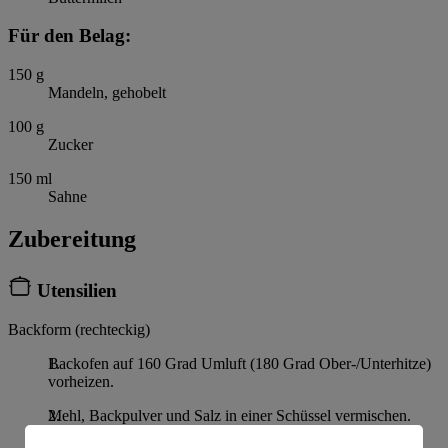
Für den Belag:
150
g
Mandeln, gehobelt
100
g
Zucker
150
ml
Sahne
Zubereitung
Utensilien
Backform (rechteckig)
Backofen auf 160 Grad Umluft (180 Grad Ober-/Unterhitze)
vorheizen.
Mehl, Backpulver und Salz in einer Schüssel vermischen.
Zitrone heiß abspülen, trocken tupfen, die Schale abreiben