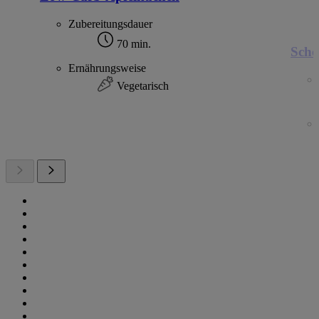
Zubereitungsdauer
70 min.
Scho
Ernährungsweise
Vegetarisch