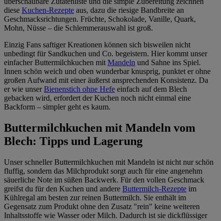
überschaubare Zutatenliste und die simple Zubereitung zeichnen
diese
Kuchen-Rezepte
aus, dazu die riesige Bandbreite an
Geschmacksrichtungen. Früchte, Schokolade, Vanille, Quark,
Mohn, Nüsse – die Schlemmerauswahl ist groß.
Einzig Fans saftiger Kreationen können sich bisweilen nicht
unbedingt für Sandkuchen und Co. begeistern. Hier kommt unser
einfacher Buttermilchkuchen mit
Mandeln
und Sahne ins Spiel.
Innen schön weich und oben wunderbar knusprig, punktet er ohne
großen Aufwand mit einer äußerst ansprechenden Konsistenz. Da
er wie unser
Bienenstich ohne Hefe
einfach auf dem Blech
gebacken wird, erfordert der Kuchen noch nicht einmal eine
Backform – simpler geht es kaum.
Buttermilchkuchen mit Mandeln vom
Blech: Tipps und Lagerung
Unser schneller Buttermilchkuchen mit Mandeln ist nicht nur schön
fluffig, sondern das Milchprodukt sorgt auch für eine angenehm
säuerliche Note im süßen Backwerk. Für den vollen Geschmack
greifst du für den Kuchen und andere
Buttermilch-Rezepte
im
Kühlregal am besten zur reinen Buttermilch. Sie enthält im
Gegensatz zum Produkt ohne den Zusatz "rein" keine weiteren
Inhaltsstoffe wie Wasser oder Milch. Dadurch ist sie dickflüssiger