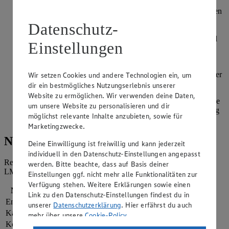
und etwas Saft auspressen. Eier, Zucker, Vanillezucker,
Zitronenabrieb und 1-2 EL Zitronensaft mit den Schneebesen
eines Handrührgerätes schaumig schlagen. Die Hälfte der
Datenschutz-
Buttermilch zugeben und unterrühren. Nach und nach die
Mehlmischung sowie die restliche Buttermilch zugeben und
Einstellungen
zu einem glatten Teig verrühren.
Backform mit Backpapier auslegen, den Teig einfüllen und
die Oberfläche glattstreichen. Gehobelte Mandeln mit Zucker
Wir setzen Cookies und andere Technologien ein, um
vermischen und gleichmäßig auf dem Teig verteilen.
dir ein bestmögliches Nutzungserlebnis unserer
Website zu ermöglichen. Wir verwenden deine Daten,
Buttermilchkuchen für 25 - 30 Minuten auf mittlerer Schiene
um unsere Website zu personalisieren und dir
im Ofen goldbraun backen. Herausnehmen und gleichmäßig
möglichst relevante Inhalte anzubieten, sowie für
mit der Sahne tränken. Abkühlen lassen und servieren.
Marketingzwecke.
Nährwerte
Deine Einwilligung ist freiwillig und kann jederzeit
individuell in den Datenschutz-Einstellungen angepasst
Referenzmenge für einen durchschnittlichen Erwachsenen laut
werden. Bitte beachte, dass auf Basis deiner
LMIV (8.400 kJ/2.000 kcal).
Einstellungen ggf. nicht mehr alle Funktionalitäten zur
Verfügung stehen. Weitere Erklärungen sowie einen
Nährwerte
pro Portion
Link zu den Datenschutz-Einstellungen findest du in
Energie
1.640 kj (20 %)
unserer
Datenschutzerklärung
. Hier erfährst du auch
Kalorien
392 kcal (20 %)
mehr über unsere
Cookie-Policy
.
Kohlenhydrate
60 g