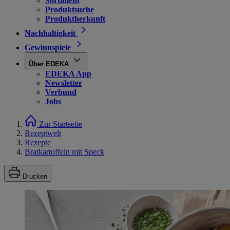
Sortiment
Produktsuche
Produktherkunft
Nachhaltigkeit
Gewinnspiele
Über EDEKA
EDEKA App
Newsletter
Verbund
Jobs
Zur Startseite
Rezeptwelt
Rezepte
Bratkartoffeln mit Speck
Drucken