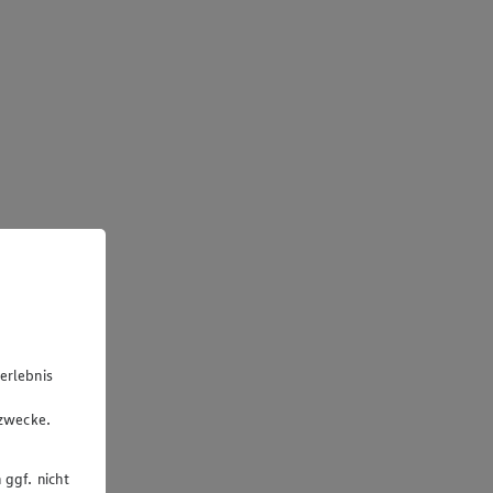
erlebnis
u
gzwecke.
 ggf. nicht