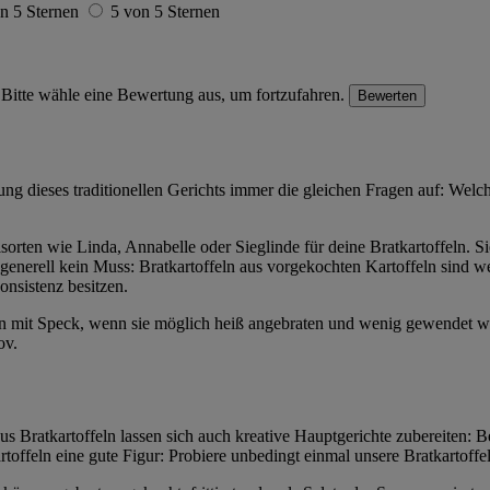
n 5 Sternen
5 von 5 Sternen
Bitte wähle eine Bewertung aus, um fortzufahren.
Bewerten
ng dieses traditionellen Gerichts immer die gleichen Fragen auf: Welch
rten wie Linda, Annabelle oder Sieglinde für deine Bratkartoffeln. Si
 generell kein Muss: Bratkartoffeln aus vorgekochten Kartoffeln sind we
onsistenz besitzen.
n mit Speck, wenn sie möglich heiß angebraten und wenig gewendet w
ov.
us Bratkartoffeln lassen sich auch kreative Hauptgerichte zubereiten: Be
ffeln eine gute Figur: Probiere unbedingt einmal unsere Bratkartoffe