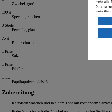
mehr alle 
Zwiebel, groß
Datenschut
mehr über
100
g
Speck, geräuchert
Verarbeit
3
Stiele
Wenn du au
Petersilie, glatt
ein, dass 
75
g
einem nach
Butterschmalz
Risiko ein
1
Prise
Informatio
Salz
1
Prise
Pfeffer
1
TL
Paprikapulver, edelsüß
Zubereitung
Kartoffeln waschen und in einem Topf mit kochendem Salzwasse
In der Zwischenzeit die Zwiebel pellen und in kleine Streifen s