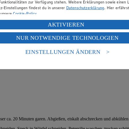
Funktionalitäten zur Verfügung stehen. Weitere Erklärungen sowie einen L
z-Einstellungen findest du in unserer
Datenschutzerklärung
. Hier erfährs
 unsere
Cookie-Policy
.
ung deiner personenbezogenen Daten in den USA durch Facebook und Yo
AKTIVIEREN
f „Aktivieren“ klickst, willigst du im Sinne des Art. 49 Abs. 1 Satz 1 lit
NUR NOTWENDIGE TECHNOLOGIEN
deine Daten in den USA verarbeitet werden. Der EuGH sieht die USA als 
 europäischen Standards nicht angemessenen Datenschutzniveau an. Es b
es Zugriffs durch US-amerikanische Behörden.
EINSTELLUNGEN ÄNDERN
nen zum Herausgeber der Seite findest du im
Impressum
r ca. 20 Minuten garen. Abgießen, eiskalt abschrecken und abkühlen 
chneiden. Speck in Würfel schneiden. Petersilie waschen, trocken schüt