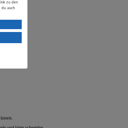
ink zu den
t du auch
uTube:
. a) DSGVO
Land mit
esteht das
lassen.
teln und klein schneiden.