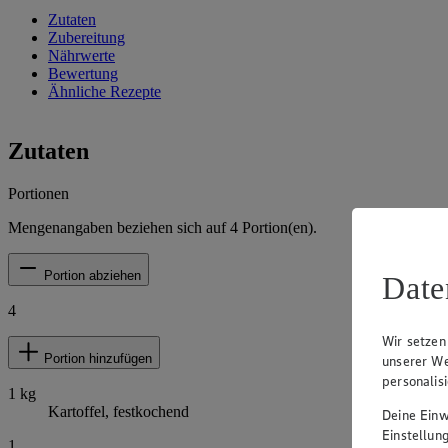
Zutaten
Zubereitung
Nährwerte
Bewertung
Ähnliche Rezepte
Zutaten
Portionen
Mengenangaben beziehen sich auf
4
Portion(en).
Portion abziehen
Date
4
Wir setzen
Portion hinzufügen
unserer We
personalis
1
kg
Kartoffel, festkochend
Deine Einwi
Einstellun
1