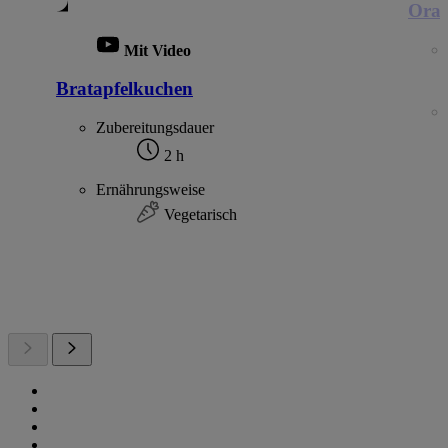
Ora
Mit Video
Bratapfelkuchen
Zubereitungsdauer
2 h
Ernährungsweise
Vegetarisch