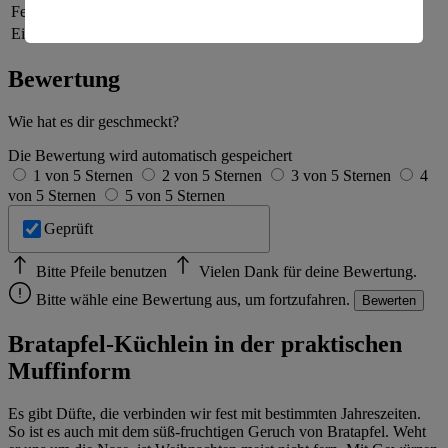
amerikanische Behörden.
Fett
19 g
Eiweiß
7 g
Informationen zum Herausgeber der Seite findest du
im
Impressum
Bewertung
Wie hat es dir geschmeckt?
Die Bewertung wird automatisch gespeichert
1 von 5 Sternen
2 von 5 Sternen
3 von 5 Sternen
4
von 5 Sternen
5 von 5 Sternen
Geprüft
Bitte Pfeile benutzen
Vielen Dank für deine Bewertung.
Bitte wähle eine Bewertung aus, um fortzufahren.
Bewerten
Bratapfel-Küchlein in der praktischen
Muffinform
Es gibt Düfte, die verbinden wir fest mit bestimmten Jahreszeiten.
So ist es auch mit dem süß-fruchtigen Geruch von Bratapfel. Weht