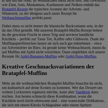
er uns um die Nase, ist Weihnachten meist nicht fern. Mit Gewürzen
wie Zimt, Anis, Muskatnuss, Kardamom und Nelken enthält das
Bratapfel-Rezept
die typischen Aromen der Advents- und
Winterzeit, zu der übrigens auch unser Rezept für
Weihnachtsmuffins
perfekt passt.
Dabei muss es nicht immer die klassische Backvariante sein, in der
du das Obst genießt. Mit unserem Bratapfel-Muffin-Rezept bettest
du die gewürzte Frucht in einen Teig und servierst handliche
Küchlein – perfekt zur Tasse Tee, Kaffee oder Glühwein. Dank der
Muffinpapierförmchen lassen sie sich auch gut mitnehmen – etwa
zur Adventsfeier im Büro. Ist gerade keine Weihnachtszeit, musst du
auf Muffins mit Apfel nicht verzichten: Dann empfehlen sich unsere
Rezepte für
Apfel-Bananen-Muffins
oder
Apfel-Nuss-Muffins
.
Kreative Geschmacksvariationen der
Bratapfel-Muffins
Mehr als die weihnachtlichen Bratapfel-Muffins brauchst du nicht,
um kulinarisch auf deine Kosten zu kommen. Wer das Dessert um
weitere Leckereien ergänzen möchte, kann aber
Vanilleeis
dazu
reichen. Am besten schmeckt diese Kombination, wenn die
Küchlein noch leicht ofenwarm sind – eine warm-kalte Delikatesse,
die sich mit einem Klecks Schlagsahne oder einem Spritzer