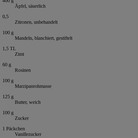
400
g
Äpfel, säuerlich
0,5
Zitronen, unbehandelt
100
g
Mandeln, blanchiert, gestiftelt
1,5
TL
Zimt
60
g
Rosinen
100
g
Marzipanrohmasse
125
g
Butter, weich
100
g
Zucker
1
Päckchen
Vanillezucker