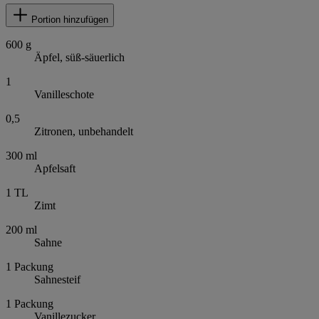
Portion hinzufügen
600
g
Äpfel, süß-säuerlich
1
Vanilleschote
0,5
Zitronen, unbehandelt
300
ml
Apfelsaft
1
TL
Zimt
200
ml
Sahne
1
Packung
Sahnesteif
1
Packung
Vanillezucker