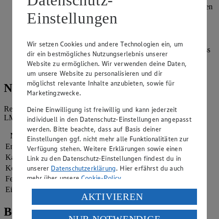
Datenschutz-
Sahne mit Sahnesteif und Vanillezucker mit den Schneebesen
Einstellungen
eines Handrührgerätes steif schlagen. Die Sahne vorsichtig
unter den Joghurt rühren. Mandeln in einer beschichteten
Pfanne ohne Zugabe von Öl goldbraun rösten.
Wir setzen Cookies und andere Technologien ein, um
2/3 der Sahne-Creme unter den Apfelkompott ziehen, sodass
dir ein bestmögliches Nutzungserlebnis unserer
eine Strudeloptik entsteht. Restliche Sahne-Creme als
Website zu ermöglichen. Wir verwenden deine Daten,
Topping aufsetzen und mit Mandeln garnieren. Servieren.
um unsere Website zu personalisieren und dir
möglichst relevante Inhalte anzubieten, sowie für
Nährwerte
Marketingzwecke.
Referenzmenge für einen durchschnittlichen Erwachsenen laut
Deine Einwilligung ist freiwillig und kann jederzeit
LMIV (8.400 kJ/2.000 kcal).
individuell in den Datenschutz-Einstellungen angepasst
werden. Bitte beachte, dass auf Basis deiner
Nährwerte
pro Portion
Einstellungen ggf. nicht mehr alle Funktionalitäten zur
Energie
1.590 kj (19 %)
Verfügung stehen. Weitere Erklärungen sowie einen
Kalorien
380 kcal (19 %)
Link zu den Datenschutz-Einstellungen findest du in
Kohlenhydrate
40 g
unserer
Datenschutzerklärung
. Hier erfährst du auch
mehr über unsere
Cookie-Policy
.
Fett
23 g
Eiweiß
6 g
Verarbeitung deiner personenbezogenen Daten in den
AKTIVIEREN
USA durch Facebook und YouTube:
Bewertung