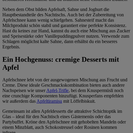
Neben dem Obst bilden Apfelsaft, Sahne und Joghurt die
Hauptbestandteile des Nachtischs. Auch bei der Zubereitung von
Apfelschnee kann wenig schiefgehen. Sahnesteif macht das
Milchprodukt schön stabil und garantiert eine perfekte Konsistenz.
Hast du keines zur Hand, kannst du auch eine Mischung aus Zucker
und Speisestärke oder Vanillepuddingpulver nutzen. Verwende zum
Schlagen möglichst kalte Sahne, dann erhältst du ein besseres
Ergebnis.
Ein Hochgenuss: cremige Desserts mit
Apfel
Apfelschnee lebt von der ausgewogenen Mischung aus Frucht und
Creme. Diese ideale Geschmackskombination bieten auch andere
Nachspeisen wie unser
Apfel-Trifle
, bei dem Knuspermüsli noch
eine crunchige Komponenten hinzufügt. Knusperfans empfehlen
wir außerdem das
Apfeltiramisu
mit Löffelbiskuit.
Gemeinsam ist allen Apfeldesserts die attraktive Schichtoptik im
Glas – ideal für den Nachtisch eines Gästemenüs oder das
Partybuffet. Kröne den Apfelschnee mit gehobelten Mandeln oder
einem Minzblatt, auch Schokostreusel oder Rosinen kommen
infrage.