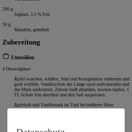
200
g
Joghurt, 3,5 % Fett
50
g
Mandeln, gehobelt
Zubereitung
Utensilien
4 Dessertgläser
Äpfel waschen, schälen, Stiel und Kerngehäuse entfernen und
grob würfeln. Vanilleschote der Länge nach aufschneiden und
das Mark auskratzen. Zitrone heiß abspülen, trocken tupfen, 1
TL Schale fein abreiben und den Saft auspressen.
Apfelsaft und Vanillemark im Topf bei mittlerer Hitze
aufkochen. Äpfel, Zitronensaft, Zitronenabrieb und Zimt
zugeben und für 30 Minuten bei geringer Hitze einkochen.
Apfelkompott auf Dessertgläser verteilen und vollständig
abkühlen lassen.