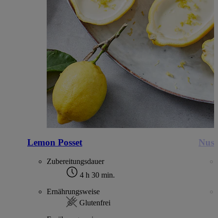
Lemon Posset
Nuss
Zubereitungsdauer
4 h 30 min.
Ernährungsweise
Glutenfrei