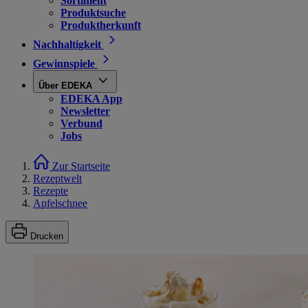
Sortiment
Produktsuche
Produktherkunft
Nachhaltigkeit
Gewinnspiele
Über EDEKA
EDEKA App
Newsletter
Verbund
Jobs
Zur Startseite
Rezeptwelt
Rezepte
Apfelschnee
Drucken