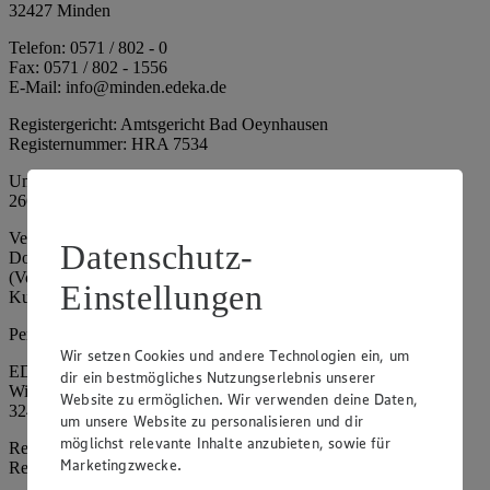
32427 Minden
Telefon: 0571 / 802 - 0
Fax: 0571 / 802 - 1556
E-Mail: info@minden.edeka.de
Registergericht: Amtsgericht Bad Oeynhausen
Registernummer: HRA 7534
Umsatzsteuer-Identifikationsnummer gem. § 27a UStG: DE
266067317
Vertretungsberechtigte: Mark Rosenkranz (Sprecher), Eileen
Datenschutz-
Dominique Klingsiek (Vorstandsmitglied), Ulf-U. Plath
(Vorstandsmitglied), Stephan Wohler (Vorstandsmitglied), Marc
Einstellungen
Kuhlmann (Aufsichtsratsvorsitzender)
Persönlich haftende Gesellschafterin:
Wir setzen Cookies und andere Technologien ein, um
EDEKA Minden-Hannover Holding GmbH
dir ein bestmögliches Nutzungserlebnis unserer
Wittelsbacherallee 61
Website zu ermöglichen. Wir verwenden deine Daten,
32427 Minden
um unsere Website zu personalisieren und dir
möglichst relevante Inhalte anzubieten, sowie für
Registergericht: Amtsgericht Bad Oeynhausen
Marketingzwecke.
Registernummer: HRB 4086