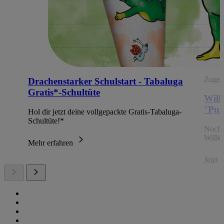
Zugehö
Drachenstarker Schulstart - Tabaluga
Gratis*-Schultüte
Will
°Pun
Hol dir jetzt deine vollgepackte Gratis-Tabaluga-
Schultüte!*
Noch 
Willk
Mehr erfahren
Jetzt