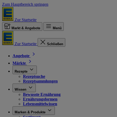
Zum Hauptbereich springen
Zur Startseite
Markt & Angebote
Menü
Zur Startseite
Schließen
Angebote
Märkte
Rezepte
Rezeptsuche
Rezeptsammlungen
Wissen
Bewusste Ernährung
Ernährungsformen
Lebensmittelwissen
Marken & Produkte