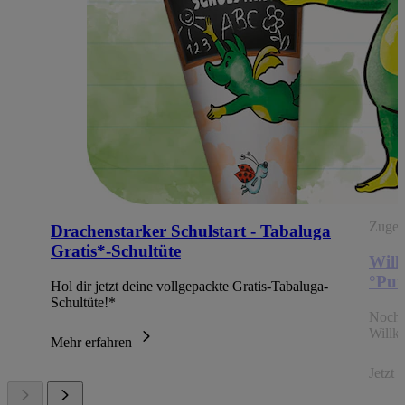
Zugehö
Drachenstarker Schulstart - Tabaluga
Gratis*-Schultüte
Will
°Pun
Hol dir jetzt deine vollgepackte Gratis-Tabaluga-
Schultüte!*
Noch 
Willk
Mehr erfahren
Jetzt