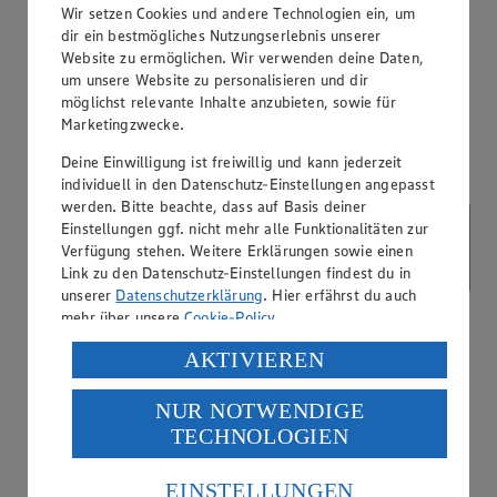
Wir setzen Cookies und andere Technologien ein, um
dir ein bestmögliches Nutzungserlebnis unserer
App Coupons
Website zu ermöglichen. Wir verwenden deine Daten,
um unsere Website zu personalisieren und dir
möglichst relevante Inhalte anzubieten, sowie für
Marketingzwecke.
Deine Einwilligung ist freiwillig und kann jederzeit
individuell in den Datenschutz-Einstellungen angepasst
werden. Bitte beachte, dass auf Basis deiner
Einstellungen ggf. nicht mehr alle Funktionalitäten zur
Verfügung stehen. Weitere Erklärungen sowie einen
Link zu den Datenschutz-Einstellungen findest du in
unserer
Datenschutzerklärung
. Hier erfährst du auch
mehr über unsere
Cookie-Policy
.
Verarbeitung deiner personenbezogenen Daten in den
AKTIVIEREN
USA durch Facebook und YouTube:
NUR NOTWENDIGE
Wenn du auf „Aktivieren“ klickst, willigst du im Sinne
TECHNOLOGIEN
des Art. 49 Abs. 1 Satz 1 lit. a) DSGVO ein, dass deine
Daten in den USA verarbeitet werden. Der EuGH sieht
die USA als Land mit einem nach europäischen
EINSTELLUNGEN