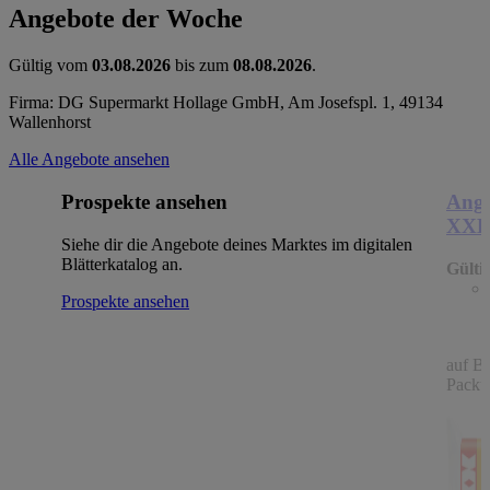
Angebote der Woche
Gültig vom
03.08.2026
bis zum
08.08.2026
.
Firma: DG Supermarkt Hollage GmbH, Am Josefspl. 1, 49134
Wallenhorst
Alle Angebote ansehen
Prospekte ansehen
Ange
XX
Siehe dir die Angebote deines Marktes im digitalen
Blätterkatalog an.
Gülti
Prospekte ansehen
auf B
Packu