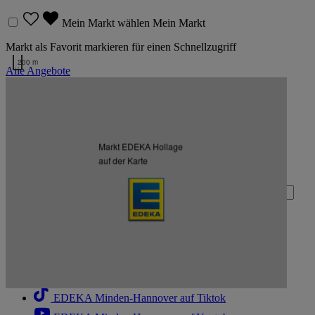
Mein Markt wählen
Mein Markt
Markt als Favorit markieren für einen Schnellzugriff
200 m
Alle Angebote
Kartendaten werden geladen …
Zurück nach oben
Markt EDEKA Hollage
Zum Newsletter anmelden
auf der Karte
Deine E-Mail-Adresse (Pflichtfeld)
Absenden
EDEKA Minden-Hannover auf Facebook
EDEKA Minden-Hannover auf Instagram
EDEKA Minden-Hannover auf Linkedin
EDEKA Minden-Hannover auf Tiktok