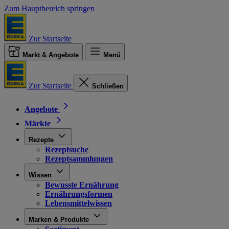
Zum Hauptbereich springen
Zur Startseite
Markt & Angebote
Menü
Zur Startseite
Schließen
Angebote
Märkte
Rezepte
Rezeptsuche
Rezeptsammlungen
Wissen
Bewusste Ernährung
Ernährungsformen
Lebensmittelwissen
Marken & Produkte