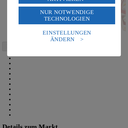
USA durch Facebook und YouTube:
NUR NOTWENDIGE
Wenn du auf „Aktivieren“ klickst, willigst du im Sinne
TECHNOLOGIEN
des Art. 49 Abs. 1 Satz 1 lit. a) DSGVO ein, dass deine
Daten in den USA verarbeitet werden. Der EuGH sieht
die USA als Land mit einem nach europäischen
EINSTELLUNGEN
Standards nicht angemessenen Datenschutzniveau an.
ÄNDERN
Es besteht das Risiko eines Zugriffs durch US-
amerikanische Behörden.
Informationen zum Herausgeber der Seite findest du
im
Impressum
Details zum Markt