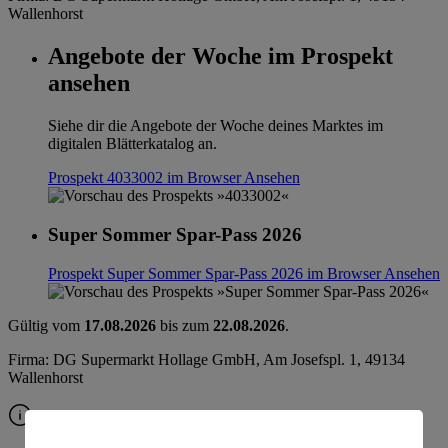
Wallenhorst
Angebote der Woche im Prospekt
ansehen
Siehe dir die Angebote der Woche deines Marktes im
digitalen Blätterkatalog an.
Prospekt 4033002 im Browser
Ansehen
Super Sommer Spar-Pass 2026
Prospekt Super Sommer Spar-Pass 2026 im Browser
Ansehen
Gültig vom
17.08.2026
bis zum
22.08.2026
.
Firma: DG Supermarkt Hollage GmbH, Am Josefspl. 1, 49134
Wallenhorst