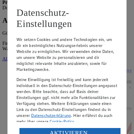
Prospekt ab Donnerstag
Die Vorschau für nächste Woche ist ab
Donnerstag verfügbar.
Datenschutz-
Angebote der Woche
Einstellungen
Gültig vom
10.08.2026
bis zum
15.08.2026
.
Wir setzen Cookies und andere Technologien ein, um
Firma: DG Supermarkt Hollage GmbH, Am Josefspl. 1, 49134
dir ein bestmögliches Nutzungserlebnis unserer
Wallenhorst
Website zu ermöglichen. Wir verwenden deine Daten,
um unsere Website zu personalisieren und dir
Alle Angebote ansehen
möglichst relevante Inhalte anzubieten, sowie für
Marketingzwecke.
Angebot:
Beemster mild oder pikant
Ange
Deine Einwilligung ist freiwillig und kann jederzeit
Gültig ab 13.08.2026
Gülti
individuell in den Datenschutz-Einstellungen angepasst
0.99
-44%
werden. Bitte beachte, dass auf Basis deiner
Rabattierter Preis von 0.99€ (Insgesamt -44%
Einstellungen ggf. nicht mehr alle Funktionalitäten zur
Rabatt)
Verfügung stehen. Weitere Erklärungen sowie einen
holl. Schnittkäse, vollmundiger Geschmack, 48%
versch
Link zu den Datenschutz-Einstellungen findest du in
Fett i. Tr., 100g, (1kg = 9,90)
unserer
Datenschutzerklärung
. Hier erfährst du auch
mehr über unsere
Cookie-Policy
.
Verarbeitung deiner personenbezogenen Daten in den
AKTIVIEREN