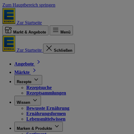
Zum Hauptbereich springen
Zur Startseite
Markt & Angebote
Menü
Zur Startseite
Schließen
Angebote
Märkte
Rezepte
Rezeptsuche
Rezeptsammlungen
Wissen
Bewusste Ernährung
Ernährungsformen
Lebensmittelwissen
Marken & Produkte