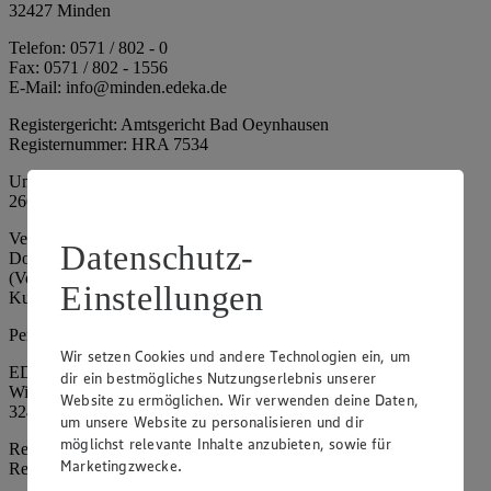
32427 Minden
Telefon: 0571 / 802 - 0
Fax: 0571 / 802 - 1556
E-Mail: info@minden.edeka.de
Registergericht: Amtsgericht Bad Oeynhausen
Registernummer: HRA 7534
Umsatzsteuer-Identifikationsnummer gem. § 27a UStG: DE
266067317
Vertretungsberechtigte: Mark Rosenkranz (Sprecher), Eileen
Datenschutz-
Dominique Klingsiek (Vorstandsmitglied), Ulf-U. Plath
(Vorstandsmitglied), Stephan Wohler (Vorstandsmitglied), Marc
Einstellungen
Kuhlmann (Aufsichtsratsvorsitzender)
Persönlich haftende Gesellschafterin:
Wir setzen Cookies und andere Technologien ein, um
EDEKA Minden-Hannover Holding GmbH
dir ein bestmögliches Nutzungserlebnis unserer
Wittelsbacherallee 61
Website zu ermöglichen. Wir verwenden deine Daten,
32427 Minden
um unsere Website zu personalisieren und dir
möglichst relevante Inhalte anzubieten, sowie für
Registergericht: Amtsgericht Bad Oeynhausen
Marketingzwecke.
Registernummer: HRB 4086