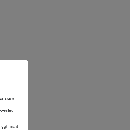
erlebnis
u
gzwecke.
 ggf. nicht