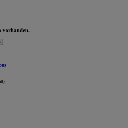
en vorhanden.
n
ons
tt)