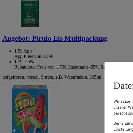
Angebot:
Pirulo Eis Multipackung
1.59
App
App Preis von 1.59€
1.79
-55%
Rabattierter Preis von 1.79€ (Insgesamt -55% Rabatt)
tiefgefroren, versch. Sorten, z.B. Watermelon, 365ml
Date
Wir setzen
unserer We
personalis
Deine Einwi
Einstellun