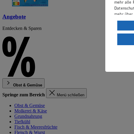
mehr alle 
Datenschut
mehr über
Angebote
Verarbeit
Entdecken & Sparen
Wenn du au
ein, dass 
einem nach
Risiko ein
Informatio
Obst & Gemüse
Springe zum Bereich
Menü schließen
Obst & Gemüse
Molkerei & Käse
Grundnahrung
Tiefkühl
Fisch & Meeresfrüchte
Fleisch & Wurst