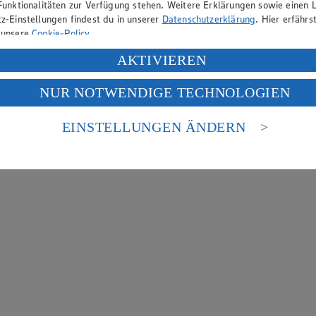
Funktionalitäten zur Verfügung stehen. Weitere Erklärungen sowie einen L
z-Einstellungen findest du in unserer
Datenschutzerklärung
. Hier erfährs
 unsere
Cookie-Policy
.
ung deiner personenbezogenen Daten in den USA durch Facebook und Yo
AKTIVIEREN
f „Aktivieren“ klickst, willigst du im Sinne des Art. 49 Abs. 1 Satz 1 lit
NUR NOTWENDIGE TECHNOLOGIEN
deine Daten in den USA verarbeitet werden. Der EuGH sieht die USA als 
 europäischen Standards nicht angemessenen Datenschutzniveau an. Es b
es Zugriffs durch US-amerikanische Behörden.
EINSTELLUNGEN ÄNDERN
nen zum Herausgeber der Seite findest du im
Impressum