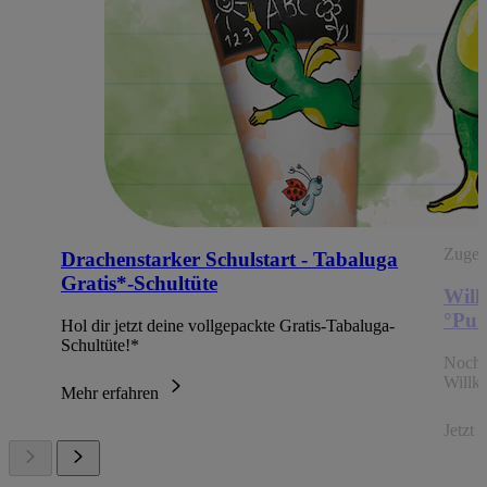
Zugehö
Drachenstarker Schulstart - Tabaluga
Gratis*-Schultüte
Will
°Pun
Hol dir jetzt deine vollgepackte Gratis-Tabaluga-
Schultüte!*
Noch 
Willk
Mehr erfahren
Jetzt