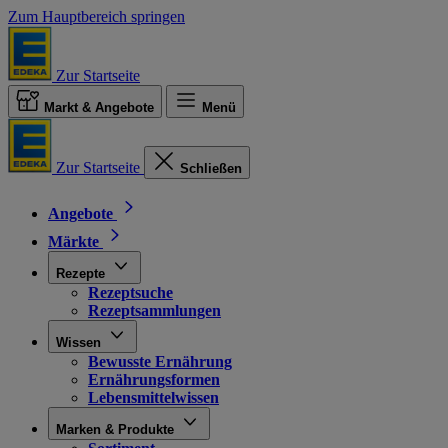
Zum Hauptbereich springen
Zur Startseite
Markt & Angebote
Menü
Zur Startseite
Schließen
Angebote
Märkte
Rezepte
Rezeptsuche
Rezeptsammlungen
Wissen
Bewusste Ernährung
Ernährungsformen
Lebensmittelwissen
Marken & Produkte