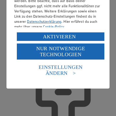
werden. Bitte beachte, dass auf Basis deiner
Einstellungen ggf. nicht mehr alle Funktionalitäten zur
Verfügung stehen. Weitere Erklärungen sowie einen
Link zu den Datenschutz-Einstellungen findest du in
unserer
Datenschutzerklärung
. Hier erfährst du auch
mehr über unsere
Cookie-Policy
.
Regood Bowls
Verarbeitung deiner personenbezogenen Daten in den
AKTIVIEREN
USA durch Facebook und YouTube:
NUR NOTWENDIGE
Wenn du auf „Aktivieren“ klickst, willigst du im Sinne
TECHNOLOGIEN
des Art. 49 Abs. 1 Satz 1 lit. a) DSGVO ein, dass deine
Daten in den USA verarbeitet werden. Der EuGH sieht
die USA als Land mit einem nach europäischen
EINSTELLUNGEN
Standards nicht angemessenen Datenschutzniveau an.
ÄNDERN
Es besteht das Risiko eines Zugriffs durch US-
amerikanische Behörden.
Informationen zum Herausgeber der Seite findest du
im
Impressum