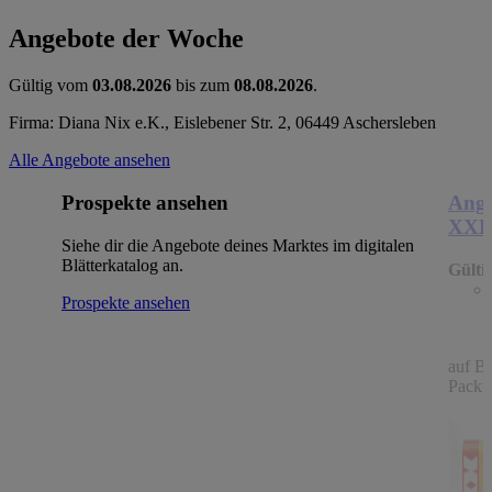
Angebote der Woche
Gültig vom
03.08.2026
bis zum
08.08.2026
.
Firma: Diana Nix e.K., Eislebener Str. 2, 06449 Aschersleben
Alle Angebote ansehen
Prospekte ansehen
Ange
XX
Siehe dir die Angebote deines Marktes im digitalen
Blätterkatalog an.
Gülti
Prospekte ansehen
auf B
Packu