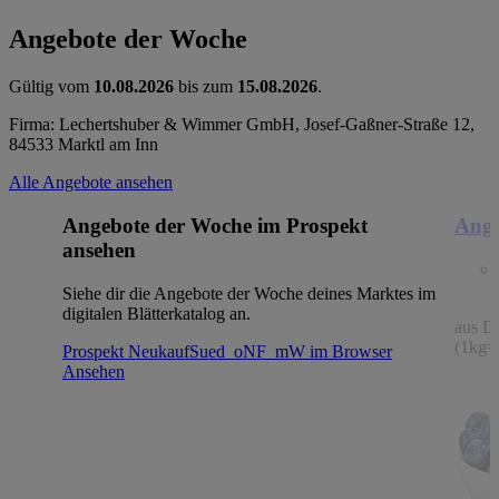
Angebote der Woche
Gültig vom
10.08.2026
bis zum
15.08.2026
.
Firma: Lechertshuber & Wimmer GmbH, Josef-Gaßner-Straße 12,
84533 Marktl am Inn
Alle Angebote ansehen
Angebote der Woche im Prospekt
Ange
ansehen
Siehe dir die Angebote der Woche deines Marktes im
digitalen Blätterkatalog an.
aus De
(1kg=
Prospekt NeukaufSued_oNF_mW im Browser
Ansehen