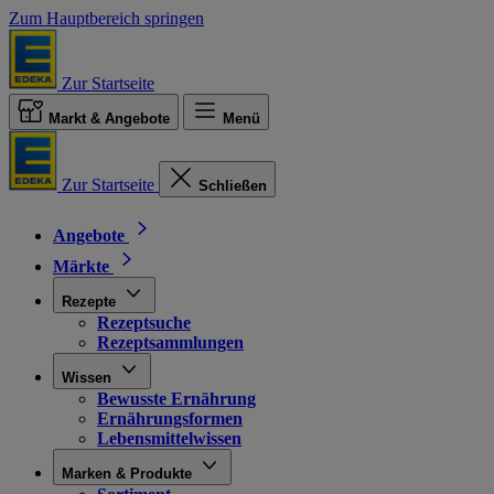
Zum Hauptbereich springen
Zur Startseite
Markt & Angebote
Menü
Zur Startseite
Schließen
Angebote
Märkte
Rezepte
Rezeptsuche
Rezeptsammlungen
Wissen
Bewusste Ernährung
Ernährungsformen
Lebensmittelwissen
Marken & Produkte