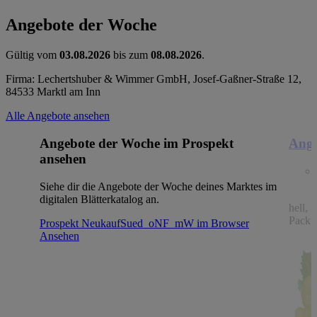
Angebote der Woche
Gültig vom
03.08.2026
bis zum
08.08.2026
.
Firma: Lechertshuber & Wimmer GmbH, Josef-Gaßner-Straße 12,
84533 Marktl am Inn
Alle Angebote ansehen
Angebote der Woche im Prospekt
Ange
ansehen
Siehe dir die Angebote der Woche deines Marktes im
digitalen Blätterkatalog an.
hell, 
Packu
Prospekt NeukaufSued_oNF_mW im Browser
Ansehen