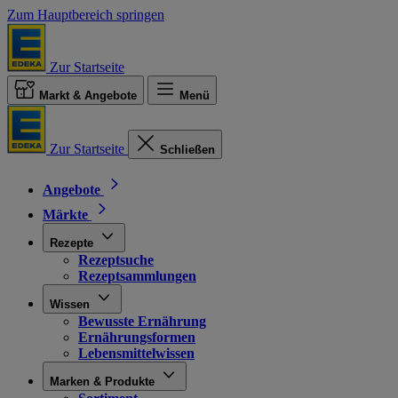
Zum Hauptbereich springen
Zur Startseite
Markt & Angebote
Menü
Zur Startseite
Schließen
Angebote
Märkte
Rezepte
Rezeptsuche
Rezeptsammlungen
Wissen
Bewusste Ernährung
Ernährungsformen
Lebensmittelwissen
Marken & Produkte