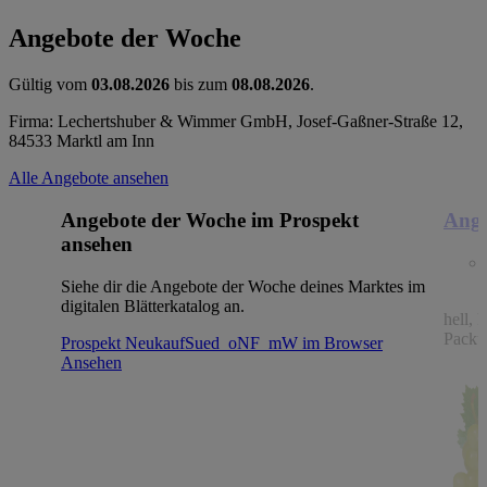
Angebote der Woche
Gültig vom
03.08.2026
bis zum
08.08.2026
.
Firma: Lechertshuber & Wimmer GmbH, Josef-Gaßner-Straße 12,
84533 Marktl am Inn
Alle Angebote ansehen
Angebote der Woche im Prospekt
Ange
ansehen
Siehe dir die Angebote der Woche deines Marktes im
digitalen Blätterkatalog an.
hell, 
Packu
Prospekt NeukaufSued_oNF_mW im Browser
Ansehen