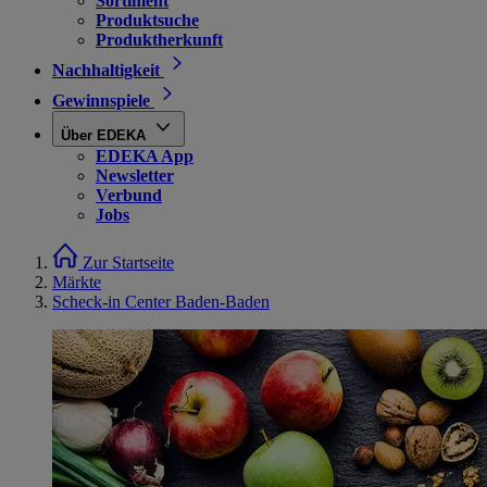
Sortiment
Produktsuche
Produktherkunft
Nachhaltigkeit
Gewinnspiele
Über EDEKA
EDEKA App
Newsletter
Verbund
Jobs
Zur Startseite
Märkte
Scheck-in Center Baden-Baden