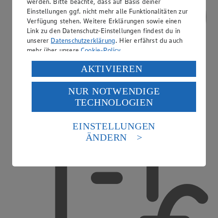
werden. Bitte beachte, dass auf Basis deiner
Einstellungen ggf. nicht mehr alle Funktionalitäten zur
Verfügung stehen. Weitere Erklärungen sowie einen
Link zu den Datenschutz-Einstellungen findest du in
unserer
Datenschutzerklärung
. Hier erfährst du auch
mehr über unsere
Cookie-Policy
.
Verarbeitung deiner personenbezogenen Daten in den
AKTIVIEREN
USA durch Facebook und YouTube:
NUR NOTWENDIGE
Wenn du auf „Aktivieren“ klickst, willigst du im Sinne
TECHNOLOGIEN
des Art. 49 Abs. 1 Satz 1 lit. a) DSGVO ein, dass deine
Daten in den USA verarbeitet werden. Der EuGH sieht
die USA als Land mit einem nach europäischen
EINSTELLUNGEN
Treueaktionen
Standards nicht angemessenen Datenschutzniveau an.
ÄNDERN
Es besteht das Risiko eines Zugriffs durch US-
amerikanische Behörden.
Informationen zum Herausgeber der Seite findest du
im
Impressum