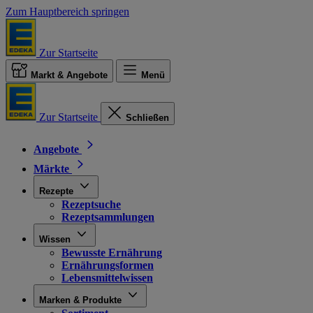
Zum Hauptbereich springen
Zur Startseite
Markt & Angebote
Menü
Zur Startseite
Schließen
Angebote
Märkte
Rezepte
Rezeptsuche
Rezeptsammlungen
Wissen
Bewusste Ernährung
Ernährungsformen
Lebensmittelwissen
Marken & Produkte