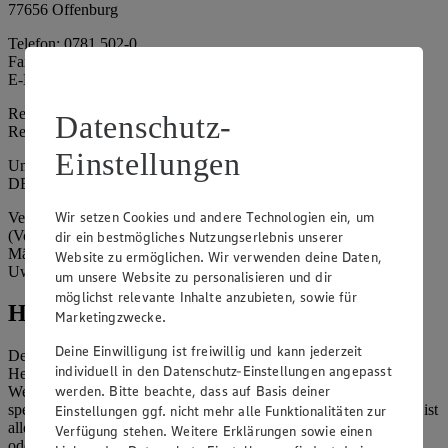
77656 Offenburg
Telefon: 0781 502-0
Fax: 0781 502-6180
E-Mail: kundenservice@edeka-suedwest.de
Registergericht: Amtsgericht Freiburg i.B.
Datenschutz-
Registernummer: HRA 707629
Einstellungen
Umsatzsteuer-Identifikationsnummer gem. § 27a UStG:
DE815916131
Wir setzen Cookies und andere Technologien ein, um
Vertretungsberechtigte: Rainer Huber (Sprecher)
(Vorstandsmitglied), Klaus Fickert (Vorstandsmitglied), Jürgen
dir ein bestmögliches Nutzungserlebnis unserer
Mäder (Vorstandsmitglied), Patrick Mogck (Vorstandsmitglied),
Website zu ermöglichen. Wir verwenden deine Daten,
Uwe Kohler
um unsere Website zu personalisieren und dir
möglichst relevante Inhalte anzubieten, sowie für
Hinweise
Marketingzwecke.
Deine Einwilligung ist freiwillig und kann jederzeit
Der Inhalt dieser Website ist urheberrechtlich geschützt. Der
individuell in den Datenschutz-Einstellungen angepasst
Herausgeber gewährt Ihnen jedoch das Recht, den auf dieser
werden. Bitte beachte, dass auf Basis deiner
Website bereitgestellten Text ganz oder ausschnittsweise zu
speichern und zu vervielfältigen. Aus Gründen des Urheberrechts ist
Einstellungen ggf. nicht mehr alle Funktionalitäten zur
allerdings die Speicherung und Vervielfältigung von Bildmaterial
Verfügung stehen. Weitere Erklärungen sowie einen
oder Grafiken aus dieser Website nicht gestattet.