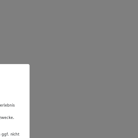
erlebnis
u
gzwecke.
 ggf. nicht