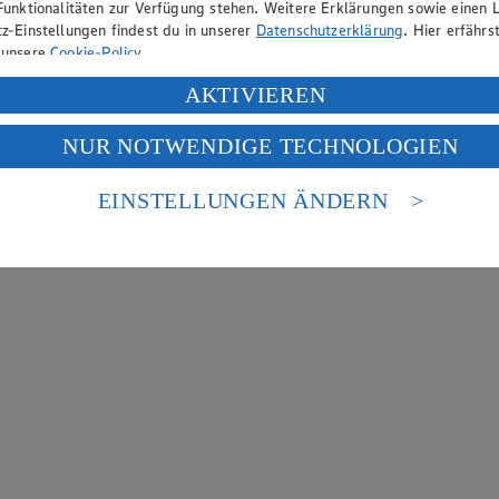
Funktionalitäten zur Verfügung stehen. Weitere Erklärungen sowie einen L
z-Einstellungen findest du in unserer
Datenschutzerklärung
. Hier erfährs
 unsere
Cookie-Policy
.
ung deiner personenbezogenen Daten in den USA durch Facebook und Yo
AKTIVIEREN
f „Aktivieren“ klickst, willigst du im Sinne des Art. 49 Abs. 1 Satz 1 lit
NUR NOTWENDIGE TECHNOLOGIEN
deine Daten in den USA verarbeitet werden. Der EuGH sieht die USA als 
 europäischen Standards nicht angemessenen Datenschutzniveau an. Es b
es Zugriffs durch US-amerikanische Behörden.
EINSTELLUNGEN ÄNDERN
nen zum Herausgeber der Seite findest du im
Impressum