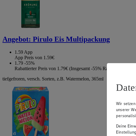
Angebot:
Pirulo Eis Multipackung
1.59
App
App Preis von 1.59€
1.79
-55%
Rabattierter Preis von 1.79€ (Insgesamt -55% Rabatt)
tiefgefroren, versch. Sorten, z.B. Watermelon, 365ml
Date
Wir setzen
unserer We
personalis
Deine Einwi
Einstellun