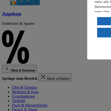
mehr alle 
Datenschut
mehr über
Angebote
Verarbeit
Entdecken & Sparen
Wenn du au
ein, dass 
einem nach
Risiko ein
Informatio
Obst & Gemüse
Springe zum Bereich
Menü schließen
Obst & Gemüse
Molkerei & Käse
Grundnahrung
Tiefkühl
Fisch & Meeresfrüchte
Fleisch & Wurst