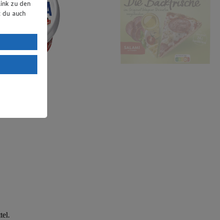
ink zu den
t du auch
uTube:
. a) DSGVO
Land mit
esteht das
tel.