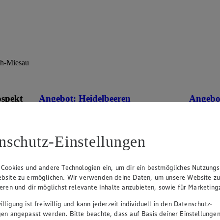
ch-Miesau
ospekt
Angebot:
Heidelbeeren
Angebo
Frisch
3.33
Festpreis von 3.33€
eines
0.9
nschutz-Einstellungen
an.
App
aus Polen, Klasse I, 500 g, (1 kg = 6,66)
1.1
r
Ansehen
Fes
 Cookies und andere Technologien ein, um dir ein bestmögliches Nutzungs
versch. S
bsite zu ermöglichen. Wir verwenden deine Daten, um unsere Website z
g, (1 kg 
ieren und dir möglichst relevante Inhalte anzubieten, sowie für Marketin
lligung ist freiwillig und kann jederzeit individuell in den Datenschutz-
gen angepasst werden. Bitte beachte, dass auf Basis deiner Einstellungen