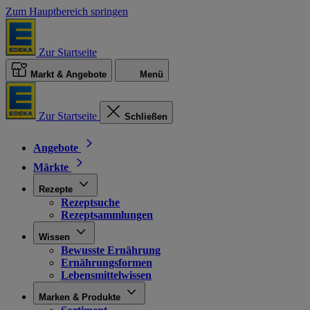
Zum Hauptbereich springen
Zur Startseite
Markt & Angebote
Menü
Zur Startseite
Schließen
Angebote
Märkte
Rezepte
Rezeptsuche
Rezeptsammlungen
Wissen
Bewusste Ernährung
Ernährungsformen
Lebensmittelwissen
Marken & Produkte