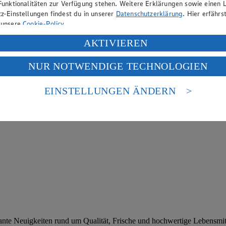
Funktionalitäten zur Verfügung stehen. Weitere Erklärungen sowie einen L
z-Einstellungen findest du in unserer
Datenschutzerklärung
. Hier erfährs
 unsere
Cookie-Policy
.
ung deiner personenbezogenen Daten in den USA durch Facebook und Yo
AKTIVIEREN
f „Aktivieren“ klickst, willigst du im Sinne des Art. 49 Abs. 1 Satz 1 lit
NUR NOTWENDIGE TECHNOLOGIEN
deine Daten in den USA verarbeitet werden. Der EuGH sieht die USA als 
 europäischen Standards nicht angemessenen Datenschutzniveau an. Es b
es Zugriffs durch US-amerikanische Behörden.
EINSTELLUNGEN ÄNDERN
nen zum Herausgeber der Seite findest du im
Impressum
sante Neuigkeiten rund um Qualität, Frische und hochwertige Lebensmit