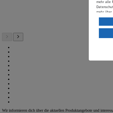
mehr alle 
Datenschut
mehr über
Verarbeit
Wenn du au
ein, dass 
einem nach
Risiko ein
Informatio
Wir informieren dich über die aktuellen Produktangebote und interes