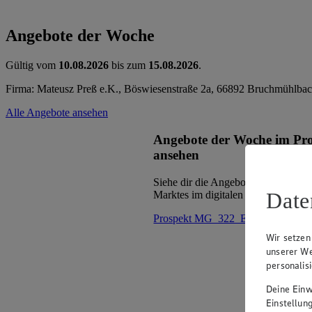
Angebote der Woche
Gültig vom
10.08.2026
bis zum
15.08.2026
.
Firma: Mateusz Preß e.K., Böswiesenstraße 2a, 66892 Bruchmühlba
Alle Angebote ansehen
Angebote der Woche im Pr
ansehen
Siehe dir die Angebote der Woche d
Date
Marktes im digitalen Blätterkatalog 
Prospekt MG_322_ED im Browse
Wir setzen
unserer We
personalis
Deine Einwi
Einstellun