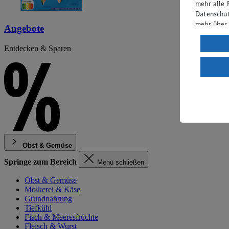
mehr alle 
Datenschut
mehr über
Angebote
Verarbeit
Entdecken & Sparen
Wenn du au
ein, dass 
einem nach
Risiko ein
Informatio
Obst & Gemüse
Springe zum Bereich
Menü schließen
Obst & Gemüse
Molkerei & Käse
Grundnahrung
Tiefkühl
Fisch & Meeresfrüchte
Fleisch & Wurst