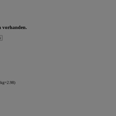
en vorhanden.
n
(1kg=2.98)