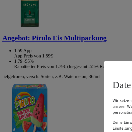
Angebot:
Pirulo Eis Multipackung
1.59
App
App Preis von 1.59€
1.79
-55%
Rabattierter Preis von 1.79€ (Insgesamt -55% Rabatt)
tiefgefroren, versch. Sorten, z.B. Watermelon, 365ml
Date
Wir setzen
unserer We
personalis
Deine Einwi
Einstellun