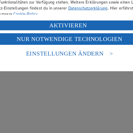
Funktionalitäten zur Verfügung stehen. Weitere Erklärungen sowie einen L
z-Einstellungen findest du in unserer
Datenschutzerklärung
. Hier erfährs
 unsere
Cookie-Policy
.
ung deiner personenbezogenen Daten in den USA durch Facebook und Yo
AKTIVIEREN
f „Aktivieren“ klickst, willigst du im Sinne des Art. 49 Abs. 1 Satz 1 lit
NUR NOTWENDIGE TECHNOLOGIEN
deine Daten in den USA verarbeitet werden. Der EuGH sieht die USA als 
 europäischen Standards nicht angemessenen Datenschutzniveau an. Es b
es Zugriffs durch US-amerikanische Behörden.
EINSTELLUNGEN ÄNDERN
nen zum Herausgeber der Seite findest du im
Impressum