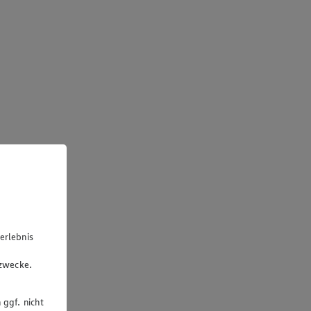
erlebnis
u
gzwecke.
 ggf. nicht