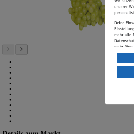
Wir setzen
unserer We
personalis
Deine Einwi
Einstellun
mehr alle 
Datenschut
mehr über
Verarbeit
Wenn du au
ein, dass 
einem nach
Risiko ein
Informatio
Details zum Markt