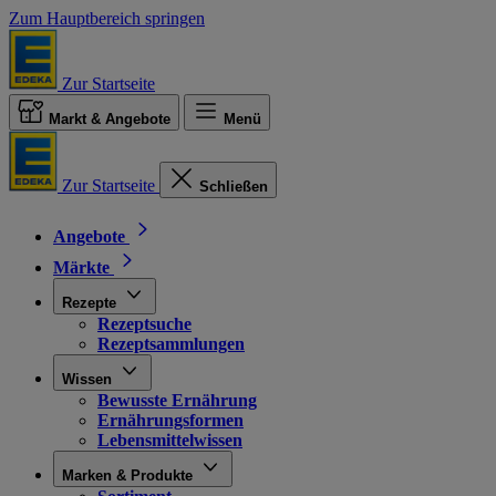
Zum Hauptbereich springen
Zur Startseite
Markt & Angebote
Menü
Zur Startseite
Schließen
Angebote
Märkte
Rezepte
Rezeptsuche
Rezeptsammlungen
Wissen
Bewusste Ernährung
Ernährungsformen
Lebensmittelwissen
Marken & Produkte