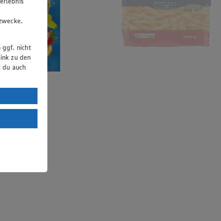
erlebnis
u
gzwecke.
 ggf. nicht
ink zu den
t du auch
uTube:
. a) DSGVO
Land mit
esteht das