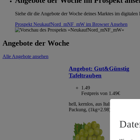
Angebote der Woche im Prospekt anse
Siehe dir die Angebote der Woche deines Marktes im digitalen B
Prospekt NeukaufNord_mNF_mW im Browser
Ansehen
Angebote der Woche
Alle Angebote ansehen
Angebot:
Gut&Günstig
Tafeltrauben
1.49
Festpreis von 1.49€
hell, kernlos, aus Italien/Spanien, Kl
Packung, (1kg=2.98)
Date