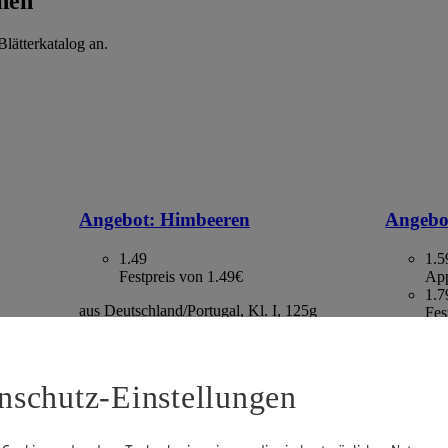
hen
lätterkatalog an.
Angebot:
Himbeeren
Angebo
1.49
1.5
Festpreis von 1.49€
App
1.7
aus Deutschland/Portugal, Kl. I, 125g
Fes
Packung, (1kg=11.92)
. I, 500g
Kaktus, S
gefroren,
2.13)
nschutz-Einstellungen