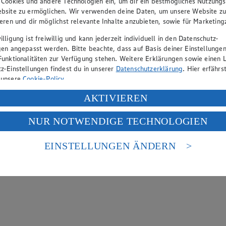
 Cookies und andere Technologien ein, um dir ein bestmögliches Nutzungs
bsite zu ermöglichen. Wir verwenden deine Daten, um unsere Website z
ieren und dir möglichst relevante Inhalte anzubieten, sowie für Marketin
lligung ist freiwillig und kann jederzeit individuell in den Datenschutz-
gen angepasst werden. Bitte beachte, dass auf Basis deiner Einstellungen
Funktionalitäten zur Verfügung stehen. Weitere Erklärungen sowie einen L
z-Einstellungen findest du in unserer
Datenschutzerklärung
. Hier erfährs
 unsere
Cookie-Policy
.
ung deiner personenbezogenen Daten in den USA durch Facebook und Yo
AKTIVIEREN
f „Aktivieren“ klickst, willigst du im Sinne des Art. 49 Abs. 1 Satz 1 lit
NUR NOTWENDIGE TECHNOLOGIEN
deine Daten in den USA verarbeitet werden. Der EuGH sieht die USA als 
 europäischen Standards nicht angemessenen Datenschutzniveau an. Es b
es Zugriffs durch US-amerikanische Behörden.
EINSTELLUNGEN ÄNDERN
nen zum Herausgeber der Seite findest du im
Impressum