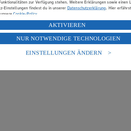
Funktionalitäten zur Verfügung stehen. Weitere Erklärungen sowie einen L
z-Einstellungen findest du in unserer
Datenschutzerklärung
. Hier erfährs
 unsere
Cookie-Policy
.
ung deiner personenbezogenen Daten in den USA durch Facebook und Yo
AKTIVIEREN
f „Aktivieren“ klickst, willigst du im Sinne des Art. 49 Abs. 1 Satz 1 lit
NUR NOTWENDIGE TECHNOLOGIEN
deine Daten in den USA verarbeitet werden. Der EuGH sieht die USA als 
 europäischen Standards nicht angemessenen Datenschutzniveau an. Es b
es Zugriffs durch US-amerikanische Behörden.
EINSTELLUNGEN ÄNDERN
nen zum Herausgeber der Seite findest du im
Impressum