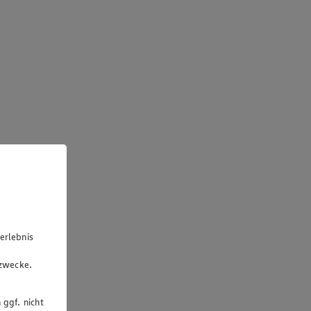
erlebnis
u
gzwecke.
 ggf. nicht