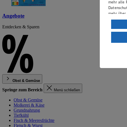
mehr alle 
Datenschut
mehr über
Angebote
Verarbeit
Entdecken & Sparen
Wenn du au
ein, dass 
einem nach
Risiko ein
Informatio
Obst & Gemüse
Springe zum Bereich
Menü schließen
Obst & Gemüse
Molkerei & Käse
Grundnahrung
Tiefkühl
Fisch & Meeresfrüchte
Fleisch & Wurst