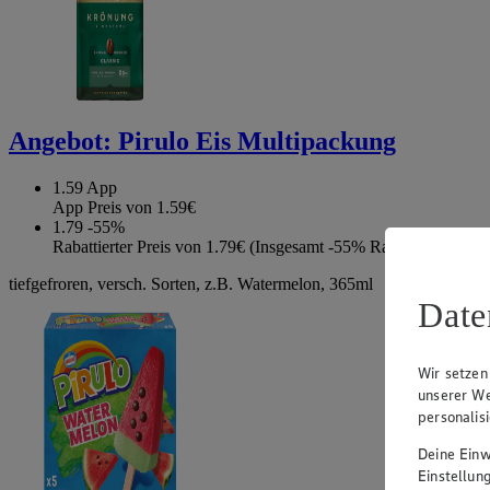
Angebot:
Pirulo Eis Multipackung
1.59
App
App Preis von 1.59€
1.79
-55%
Rabattierter Preis von 1.79€ (Insgesamt -55% Rabatt)
tiefgefroren, versch. Sorten, z.B. Watermelon, 365ml
Date
Wir setzen
unserer We
personalis
Deine Einwi
Einstellun