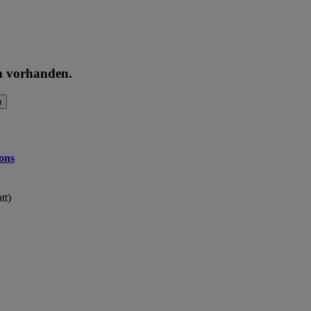
en vorhanden.
n
ons
tt)