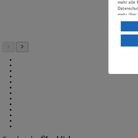
mehr alle 
Datenschut
mehr über
Verarbeit
Wenn du au
ein, dass 
einem nach
Risiko ein
Informatio