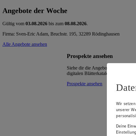
Angebote der Woche
Gültig vom
03.08.2026
bis zum
08.08.2026
.
Firma: Sven-Eric Adam, Bruchstr. 195, 32289 Rödinghausen
Alle Angebote ansehen
Prospekte ansehen
Siehe dir die Angebote deines Mark
digitalen Blätterkatalog an.
Prospekte ansehen
Date
Wir setzen
unserer We
personalis
Deine Einwi
Einstellun