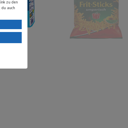
ink zu den
t du auch
uTube:
. a) DSGVO
Land mit
esteht das