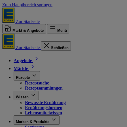
Zum Hauptbereich springen
Zur Startseite
Markt & Angebote
Menü
Zur Startseite
Schließen
Angebote
Märkte
Rezepte
Rezeptsuche
Rezeptsammlungen
Wissen
Bewusste Ernährung
Ernährungsformen
Lebensmittelwissen
Marken & Produkte