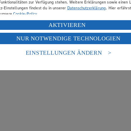
Funktionalitäten zur Verfügung stehen. Weitere Erklärungen sowie einen L
z-Einstellungen findest du in unserer
Datenschutzerklärung
. Hier erfährs
 unsere
Cookie-Policy
.
ung deiner personenbezogenen Daten in den USA durch Facebook und Yo
AKTIVIEREN
f „Aktivieren“ klickst, willigst du im Sinne des Art. 49 Abs. 1 Satz 1 lit
NUR NOTWENDIGE TECHNOLOGIEN
deine Daten in den USA verarbeitet werden. Der EuGH sieht die USA als 
 europäischen Standards nicht angemessenen Datenschutzniveau an. Es b
es Zugriffs durch US-amerikanische Behörden.
EINSTELLUNGEN ÄNDERN
nen zum Herausgeber der Seite findest du im
Impressum