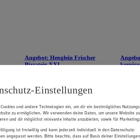
Angebot:
Henglein Frischer
Angebo
Pizzateig XXL
kernige
tes im
Gültig ab 08.08.2026
Gültig ab
1.11
-60%
0.9
nschutz-Einstellungen
Rabattierter Preis von 1.11€ (Insgesamt
Rab
-60% Rabatt)
-41
auf Backpapier, schmeckt wie selbstgemacht,
500g Pack
 Cookies und andere Technologien ein, um dir ein bestmögliches Nutzungs
550g Packung, (1kg = 2,02)
bsite zu ermöglichen. Wir verwenden deine Daten, um unsere Website z
ieren und dir möglichst relevante Inhalte anzubieten, sowie für Marketin
lligung ist freiwillig und kann jederzeit individuell in den Datenschutz-
gen angepasst werden. Bitte beachte, dass auf Basis deiner Einstellungen