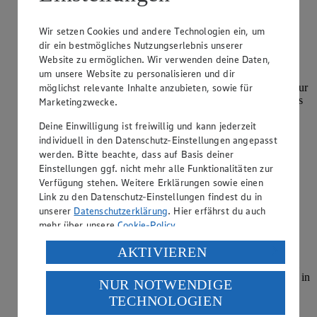
Was ist ein Minutensteak?
Wir setzen Cookies und andere Technologien ein, um
dir ein bestmögliches Nutzungserlebnis unserer
Kategorie:
Fleisch & Wurst
Website zu ermöglichen. Wir verwenden deine Daten,
um unsere Website zu personalisieren und dir
Ein Minutensteak bezeichnet ein zartes Stück Fleisch, das
möglichst relevante Inhalte anzubieten, sowie für
nicht mehr als einen Zentimeter dick ist. Daher braucht es nur
kurz gegrillt oder gebraten zu werden. Minutensteaks gibt es
Marketingzwecke.
typischerweise vom Schwein, aber auch vom Rind. Bei zu
Deine Einwilligung ist freiwillig und kann jederzeit
langer Garzei…
individuell in den Datenschutz-Einstellungen angepasst
werden. Bitte beachte, dass auf Basis deiner
weiterlesen
Einstellungen ggf. nicht mehr alle Funktionalitäten zur
Verfügung stehen. Weitere Erklärungen sowie einen
Welche Vorschriften gelten für frisches und
Link zu den Datenschutz-Einstellungen findest du in
gefrorenes Geflügelfleisch?
unserer
Datenschutzerklärung
. Hier erfährst du auch
mehr über unsere
Cookie-Policy
.
Kategorie:
Fleisch & Wurst
Verarbeitung deiner personenbezogenen Daten in den
AKTIVIEREN
Sowohl frisches als auch gefrorenes Geflügelfleisch muss
USA durch Facebook und YouTube:
spezielle Vorschriften erfüllen, um in den deutschen Handel
zu gelangen. Das Gesetz schreibt exakt die Temperatur vor, in
NUR NOTWENDIGE
Wenn du auf „Aktivieren“ klickst, willigst du im Sinne
der das Geflügelfleisch gelagert werden muss, bis es zum
TECHNOLOGIEN
des Art. 49 Abs. 1 Satz 1 lit. a) DSGVO ein, dass deine
Verbraucher ge…
Daten in den USA verarbeitet werden. Der EuGH sieht