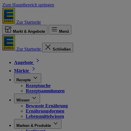
Zum Hauptbereich springen
Zur Startseite
Markt & Angebote
Menü
Zur Startseite
Schließen
Angebote
Märkte
Rezepte
Rezeptsuche
Rezeptsammlungen
Wissen
Bewusste Ernährung
Ernährungsformen
Lebensmittelwissen
Marken & Produkte