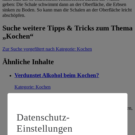
geben: Die Schale schwimmt dann an der Oberfläche, die Erbsen
sinken zu Boden. So kann man die Schalen an der Oberfläche leicht
abschöpfen.
Suche weitere Tipps & Tricks zum Thema
„Kochen“
Zur Suche
vorgefiltert nach Kategorie: Kochen
Ähnliche Inhalte
Verdunstet Alkohol beim Kochen?
Kategorie:
Kochen
Ja, Alkohol verdunstet beim Kochen. Allerding ist eine
vollständige Verdunstung abhängig vom Alkoholanteil im
Lebensmittel: Je höher dieser ist, desto länger muss es kochen,
damit der Alkohol vollständig verkocht. Man sollte bei
Datenschutz-
Kleinkindern oder Men…
Einstellungen
weiterlesen