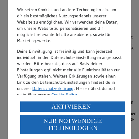
Wie kann ich Grillfleisch einlegen?
Wir setzen Cookies und andere Technologien ein, um
dir ein bestmögliches Nutzungserlebnis unserer
Kategorie:
Kochen
Website zu ermöglichen. Wir verwenden deine Daten,
um unsere Website zu personalisieren und dir
Grillfleisch wird am besten in Marinaden aus Öl, Säure und
möglichst relevante Inhalte anzubieten, sowie für
Gewürzen eingelegt. Säure macht das Fleisch zart, Öl bringt
Marketingzwecke.
Aroma. Salz sollte erst nach dem Grillen verwendet werden.
Dünne Stücke brauchen 1–3 Stunden, größere wie Spareribs
Deine Einwilligung ist freiwillig und kann jederzeit
oder Hähnchenke…
individuell in den Datenschutz-Einstellungen angepasst
werden. Bitte beachte, dass auf Basis deiner
weiterlesen
Einstellungen ggf. nicht mehr alle Funktionalitäten zur
Verfügung stehen. Weitere Erklärungen sowie einen
Wie kann man alte Brezeln verwenden?
Link zu den Datenschutz-Einstellungen findest du in
unserer
Datenschutzerklärung
. Hier erfährst du auch
Kategorie:
Kochen
mehr über unsere
Cookie-Policy
.
Alte Brezeln lassen sich hervorragend verwerten. Zum einen
Verarbeitung deiner personenbezogenen Daten in den
AKTIVIEREN
eignen sich hervorragend für Brezenknödel , eine Art von
USA durch Facebook und YouTube:
Semmelknödel. Man kann aber auch einen Auflauf zusammen
mit Gemüse daraus machen oder sie rösten und als Croutons-
NUR NOTWENDIGE
Wenn du auf „Aktivieren“ klickst, willigst du im Sinne
Ersatz auf Salat st…
TECHNOLOGIEN
des Art. 49 Abs. 1 Satz 1 lit. a) DSGVO ein, dass deine
Daten in den USA verarbeitet werden. Der EuGH sieht
weiterlesen