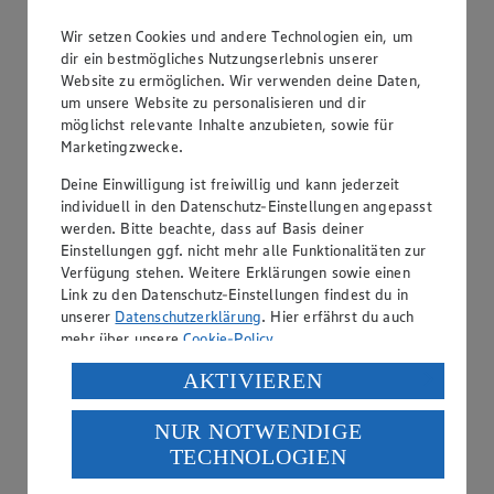
Wie kocht man in einem Wok?
Wir setzen Cookies und andere Technologien ein, um
dir ein bestmögliches Nutzungserlebnis unserer
Kategorie:
Kochen
Website zu ermöglichen. Wir verwenden deine Daten,
um unsere Website zu personalisieren und dir
Beim klassischen Kochen im Wok werden die Zutaten trotz
möglichst relevante Inhalte anzubieten, sowie für
hoher Temperaturen besonders schonend gegart. Vitamine
Marketingzwecke.
und Nährstoffe bleiben besser erhalten als beim Braten in
einer flachen Pfanne, weil Fleisch und Gemüse durch
Deine Einwilligung ist freiwillig und kann jederzeit
ständiges Rühren zwischen dem…
individuell in den Datenschutz-Einstellungen angepasst
werden. Bitte beachte, dass auf Basis deiner
weiterlesen
Einstellungen ggf. nicht mehr alle Funktionalitäten zur
Verfügung stehen. Weitere Erklärungen sowie einen
Kann man zu viel Pfeffer neutralisieren?
Link zu den Datenschutz-Einstellungen findest du in
unserer
Datenschutzerklärung
. Hier erfährst du auch
Kategorie:
Kochen
mehr über unsere
Cookie-Policy
.
Zu viel Pfeffer im Essen kann durch Strecken mit
Verarbeitung deiner personenbezogenen Daten in den
AKTIVIEREN
Flüssigkeiten oder Hinzufügen von Fett, Kartoffeln oder
USA durch Facebook und YouTube:
Äpfeln neutralisiert werden. Bei Suppen und Soßen helfen
auch Milchprodukte, Butter, Wasser oder Fond. Auch
NUR NOTWENDIGE
Wenn du auf „Aktivieren“ klickst, willigst du im Sinne
Weißweinessig kann Suppen strecken un…
TECHNOLOGIEN
des Art. 49 Abs. 1 Satz 1 lit. a) DSGVO ein, dass deine
Daten in den USA verarbeitet werden. Der EuGH sieht