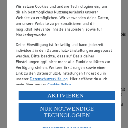
Warum sollte man Pommes vorfrittieren?
Wir setzen Cookies und andere Technologien ein, um
dir ein bestmögliches Nutzungserlebnis unserer
Kategorie:
Kochen
Website zu ermöglichen. Wir verwenden deine Daten,
um unsere Website zu personalisieren und dir
Wenn man Pommes vorfrittiert, bekommt man eine richtig
möglichst relevante Inhalte anzubieten, sowie für
leckere Kruste. Zunächst sollten sie bei niedrigen
Temperaturen von ca. 140 Grad Celsius vorgegart werden, bis
Marketingzwecke.
sie blassgelb sind. So wird die Kartoffel optimal gegart.
Deine Einwilligung ist freiwillig und kann jederzeit
Anschließend die Pommes he…
individuell in den Datenschutz-Einstellungen angepasst
werden. Bitte beachte, dass auf Basis deiner
weiterlesen
Einstellungen ggf. nicht mehr alle Funktionalitäten zur
Verfügung stehen. Weitere Erklärungen sowie einen
Wie macht man Omelette?
Link zu den Datenschutz-Einstellungen findest du in
unserer
Datenschutzerklärung
. Hier erfährst du auch
Kategorie:
Kochen
mehr über unsere
Cookie-Policy
.
Für ein klassisches Omelette zwei bis drei Eier verquirlen, mit
Salz und Pfeffer würzen und in einer Pfanne mit Butter oder
Verarbeitung deiner personenbezogenen Daten in den
AKTIVIEREN
Öl bei mittlerer Hitze stocken lassen. Die Masse dabei zur
USA durch Facebook und YouTube:
Mitte schieben, damit alles gleichmäßig gart. Ist sie fest, wird
NUR NOTWENDIGE
da…
Wenn du auf „Aktivieren“ klickst, willigst du im Sinne
TECHNOLOGIEN
des Art. 49 Abs. 1 Satz 1 lit. a) DSGVO ein, dass deine
Daten in den USA verarbeitet werden. Der EuGH sieht
weiterlesen
die USA als Land mit einem nach europäischen