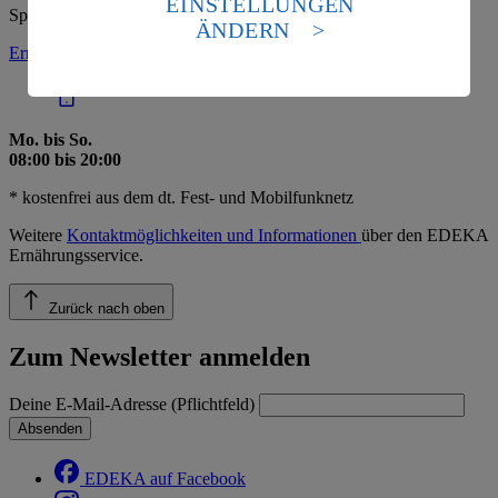
EINSTELLUNGEN
Spezielle Frage? Unser Ernährungsservice hilft gern:
Standards nicht angemessenen Datenschutzniveau an.
ÄNDERN
Es besteht das Risiko eines Zugriffs durch US-
Ernährungsservice anrufen:
0800 3335211*
amerikanische Behörden.
Informationen zum Herausgeber der Seite findest du
im
Impressum
Mo. bis So.
08:00 bis 20:00
* kostenfrei aus dem dt. Fest- und Mobilfunknetz
Weitere
Kontaktmöglichkeiten und Informationen
über den EDEKA
Ernährungsservice.
Zurück nach oben
Zum Newsletter anmelden
Deine E-Mail-Adresse (Pflichtfeld)
Absenden
EDEKA auf Facebook