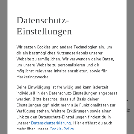
Darf man bei Kiwis die Schale mitessen?
Datenschutz-
Kategorie:
Obst & Gemüse
Einstellungen
Sofern es sich um unbehandelte Kiwis handelt und Sie die
Früchte gut abspülen, können Sie die Schale bedenkenlos
mitessen. Das empfiehlt sich sogar, da die Schale der Kiwi
Wir setzen Cookies und andere Technologien ein, um
zusätzliche Ballaststoffe liefert und sich viele Vitamine und
Nährstoffe direk…
dir ein bestmögliches Nutzungserlebnis unserer
Website zu ermöglichen. Wir verwenden deine Daten,
um unsere Website zu personalisieren und dir
weiterlesen
möglichst relevante Inhalte anzubieten, sowie für
Marketingzwecke.
Wie isst man eine Papaya?
Deine Einwilligung ist freiwillig und kann jederzeit
Kategorie:
Obst & Gemüse
individuell in den Datenschutz-Einstellungen angepasst
werden. Bitte beachte, dass auf Basis deiner
Eine Papaya können Sie sowohl roh als auch gekocht essen.
Sie können sie aufschneiden, die Kerne herausnehmen und
Einstellungen ggf. nicht mehr alle Funktionalitäten zur
dann das Fruchtfleisch mit einem Löffel auskratzen. Oder Sie
Verfügung stehen. Weitere Erklärungen sowie einen
entfernen die Schale mit einem Sparschäler, halbieren die
Link zu den Datenschutz-Einstellungen findest du in
Papaya, entfernen…
unserer
Datenschutzerklärung
. Hier erfährst du auch
mehr über unsere
Cookie-Policy
.
weiterlesen