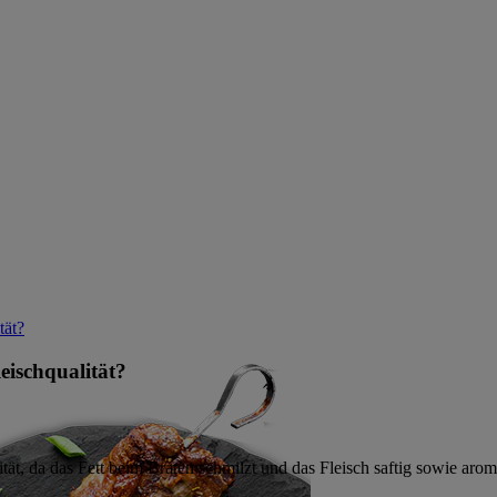
tät?
eischqualität?
tät, da das Fett beim Braten schmilzt und das Fleisch saftig sowie arom