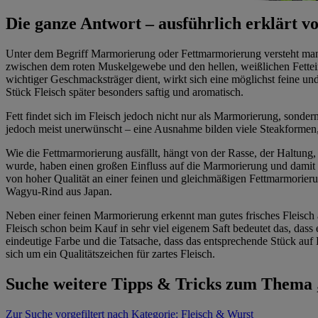
Die ganze Antwort – ausführlich erklärt
Unter dem Begriff Marmorierung oder Fettmarmorierung versteht man d
zwischen dem roten Muskelgewebe und den hellen, weißlichen Fettein
wichtiger Geschmacksträger dient, wirkt sich eine möglichst feine u
Stück Fleisch später besonders saftig und aromatisch.
Fett findet sich im Fleisch jedoch nicht nur als Marmorierung, sonde
jedoch meist unerwünscht – eine Ausnahme bilden viele Steakformen, 
Wie die Fettmarmorierung ausfällt, hängt von der Rasse, der Haltung
wurde, haben einen großen Einfluss auf die Marmorierung und damit au
von hoher Qualität an einer feinen und gleichmäßigen Fettmarmorier
Wagyu-Rind aus Japan.
Neben einer feinen Marmorierung erkennt man gutes frisches Fleisch an
Fleisch schon beim Kauf in sehr viel eigenem Saft bedeutet das, dass 
eindeutige Farbe und die Tatsache, dass das entsprechende Stück auf D
sich um ein Qualitätszeichen für zartes Fleisch.
Suche weitere Tipps & Tricks zum Thema
Zur Suche
vorgefiltert nach Kategorie: Fleisch & Wurst