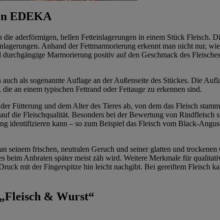
 von EDEKA
ie aderförmigen, hellen Fetteinlagerungen in einem Stück Fleisch. Di
lagerungen. Anhand der Fettmarmorierung erkennt man nicht nur, wie s
nd durchgängige Marmorierung positiv auf den Geschmack des Fleisches 
rn auch als sogenannte Auflage an der Außenseite des Stückes. Die Aufl
die an einem typischen Fettrand oder Fettauge zu erkennen sind.
, der Fütterung und dem Alter des Tieres ab, von dem das Fleisch stam
f die Fleischqualität. Besonders bei der Bewertung von Rindfleisch spi
ung identifizieren kann – so zum Beispiel das Fleisch vom Black-Ang
 seinem frischen, neutralen Geruch und seiner glatten und trockenen Ob
es beim Anbraten später meist zäh wird. Weitere Merkmale für qualitativ
ruck mit der Fingerspitze hin leicht nachgibt. Bei gereiftem Fleisch ka
 „Fleisch & Wurst“