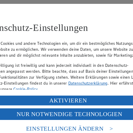
nschutz-Einstellungen
 Cookies und andere Technologien ein, um dir ein bestmögliches Nutzungs
eits in verschiedene Sorten unterteilen. Gemeinsam ist den Grützwürste
bsite zu ermöglichen. Wir verwenden deine Daten, um unsere Website z
ieren und dir möglichst relevante Inhalte anzubieten, sowie für Marketin
lligung ist freiwillig und kann jederzeit individuell in den Datenschutz-
gen angepasst werden. Bitte beachte, dass auf Basis deiner Einstellungen
Funktionalitäten zur Verfügung stehen. Weitere Erklärungen sowie einen L
z-Einstellungen findest du in unserer
Datenschutzerklärung
. Hier erfährs
 unsere
Cookie-Policy
.
hört zu den ältesten Konservierungsmethoden überhaupt. Durch das Tr
ung deiner personenbezogenen Daten in den USA durch Facebook und Yo
AKTIVIEREN
…
f „Aktivieren“ klickst, willigst du im Sinne des Art. 49 Abs. 1 Satz 1 lit
NUR NOTWENDIGE TECHNOLOGIEN
deine Daten in den USA verarbeitet werden. Der EuGH sieht die USA als 
 europäischen Standards nicht angemessenen Datenschutzniveau an. Es b
es Zugriffs durch US-amerikanische Behörden.
EINSTELLUNGEN ÄNDERN