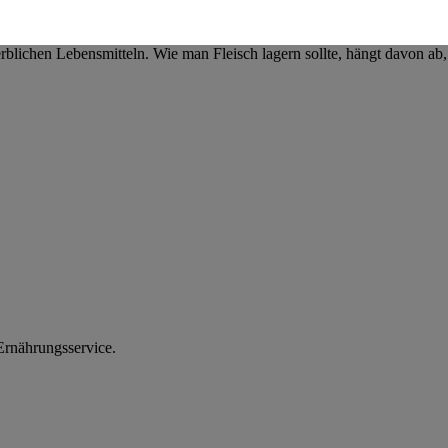
nen zum Herausgeber der Seite findest du im
Impressum
rblichen Lebensmitteln. Wie man Fleisch lagern sollte, hängt davon ab,
rnährungsservice.