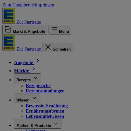
Zum Hauptbereich springen
Zur Startseite
Markt & Angebote
Menü
Zur Startseite
Schließen
Angebote
Märkte
Rezepte
Rezeptsuche
Rezeptsammlungen
Wissen
Bewusste Ernährung
Ernährungsformen
Lebensmittelwissen
Marken & Produkte