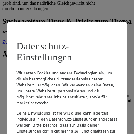
groß sind, um das natürliche Gleichgewicht nicht
durcheinanderzubringen.
Suche weitere Tipps & Tricks zum Thema
„Fleisch & Wurst“
Zur Suche
vorgefiltert nach Kategorie: Fleisch & Wurst
Datenschutz-
Ähnliche Inhalte
Einstellungen
Welche Wurstsorten gibt es?
Wir setzen Cookies und andere Technologien ein, um
dir ein bestmögliches Nutzungserlebnis unserer
Kategorie:
Fleisch & Wurst
Website zu ermöglichen. Wir verwenden deine Daten,
Möchten Sie unterschiedliche Wurstsorten unterscheiden,
um unsere Website zu personalisieren und dir
konzentrieren Sie sich zunächst auf die vier Grundkategorien:
möglichst relevante Inhalte anzubieten, sowie für
Brüh-, Roh- und Kochwürste sowie Pökelware. Entscheidend
Marketingzwecke.
bei der Unterteilung der Wurstsorten ist das
Herstellungsverfahren. Danach …
Deine Einwilligung ist freiwillig und kann jederzeit
individuell in den Datenschutz-Einstellungen angepasst
weiterlesen
werden. Bitte beachte, dass auf Basis deiner
Einstellungen ggf. nicht mehr alle Funktionalitäten zur