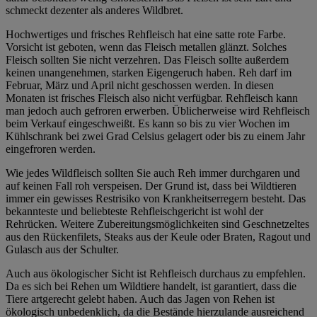
schmeckt dezenter als anderes Wildbret.
Hochwertiges und frisches Rehfleisch hat eine satte rote Farbe.
Vorsicht ist geboten, wenn das Fleisch metallen glänzt. Solches
Fleisch sollten Sie nicht verzehren. Das Fleisch sollte außerdem
keinen unangenehmen, starken Eigengeruch haben. Reh darf im
Februar, März und April nicht geschossen werden. In diesen
Monaten ist frisches Fleisch also nicht verfügbar. Rehfleisch kann
man jedoch auch gefroren erwerben. Üblicherweise wird Rehfleisch
beim Verkauf eingeschweißt. Es kann so bis zu vier Wochen im
Kühlschrank bei zwei Grad Celsius gelagert oder bis zu einem Jahr
eingefroren werden.
Wie jedes Wildfleisch sollten Sie auch Reh immer durchgaren und
auf keinen Fall roh verspeisen. Der Grund ist, dass bei Wildtieren
immer ein gewisses Restrisiko von Krankheitserregern besteht. Das
bekannteste und beliebteste Rehfleischgericht ist wohl der
Rehrücken. Weitere Zubereitungsmöglichkeiten sind Geschnetzeltes
aus den Rückenfilets, Steaks aus der Keule oder Braten, Ragout und
Gulasch aus der Schulter.
Auch aus ökologischer Sicht ist Rehfleisch durchaus zu empfehlen.
Da es sich bei Rehen um Wildtiere handelt, ist garantiert, dass die
Tiere artgerecht gelebt haben. Auch das Jagen von Rehen ist
ökologisch unbedenklich, da die Bestände hierzulande ausreichend