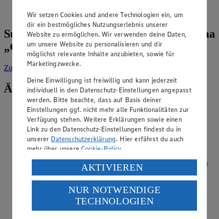
gegen Obstsorten wie Mangos, Litschis oder Kiwis liegen
häufig Lebensmittelallergien vor.
Wir setzen Cookies und andere Technologien ein, um
dir ein bestmögliches Nutzungserlebnis unserer
Suche weitere Tipps & Tricks zum Thema
Website zu ermöglichen. Wir verwenden deine Daten,
um unsere Website zu personalisieren und dir
„Gesundheit“
möglichst relevante Inhalte anzubieten, sowie für
Marketingzwecke.
Zur Suche
vorgefiltert nach Kategorie: Gesundheit
Deine Einwilligung ist freiwillig und kann jederzeit
Ähnliche Inhalte
individuell in den Datenschutz-Einstellungen angepasst
werden. Bitte beachte, dass auf Basis deiner
Einstellungen ggf. nicht mehr alle Funktionalitäten zur
Macht Bier dicker als anderer Alkohol?
Verfügung stehen. Weitere Erklärungen sowie einen
Link zu den Datenschutz-Einstellungen findest du in
Kategorie:
Gesundheit
unserer
Datenschutzerklärung
. Hier erfährst du auch
Bier macht nicht dicker als anderer Alkohol. Es enthält im
mehr über unsere
Cookie-Policy
.
direkten Vergleich sogar weniger Kalorien. Grund für den
Glauben, Bier mache dicker ist die Menge, in der man es zu
Verarbeitung deiner personenbezogenen Daten in den
AKTIVIEREN
sich nimmt. Während man andere Getränke häufig in
USA durch Facebook und YouTube:
geringeren Mengen konsumi…
NUR NOTWENDIGE
Wenn du auf „Aktivieren“ klickst, willigst du im Sinne
TECHNOLOGIEN
des Art. 49 Abs. 1 Satz 1 lit. a) DSGVO ein, dass deine
weiterlesen
Daten in den USA verarbeitet werden. Der EuGH sieht