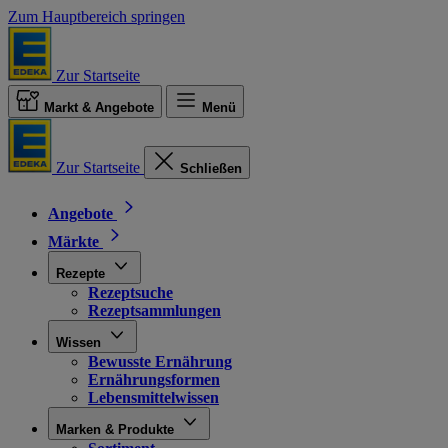
Zum Hauptbereich springen
Zur Startseite
Markt & Angebote
Menü
Zur Startseite
Schließen
Angebote
Märkte
Rezepte
Rezeptsuche
Rezeptsammlungen
Wissen
Bewusste Ernährung
Ernährungsformen
Lebensmittelwissen
Marken & Produkte