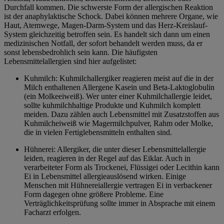
Durchfall kommen. Die schwerste Form der allergischen Reaktion
ist der anaphylaktische Schock. Dabei können mehrere Organe, wie
Haut, Atemwege, Magen-Darm-System und das Herz-Kreislauf-
System gleichzeitig betroffen sein. Es handelt sich dann um einen
medizinischen Notfall, der sofort behandelt werden muss, da er
sonst lebensbedrohlich sein kann. Die häufigsten
Lebensmittelallergien sind hier aufgelistet:
Kuhmilch: Kuhmilchallergiker reagieren meist auf die in der
Milch enthaltenen Allergene Kasein und Beta-Laktoglobulin
(ein Molkeeiweiß). Wer unter einer Kuhmilchallergie leidet,
sollte kuhmilchhaltige Produkte und Kuhmilch komplett
meiden. Dazu zählen auch Lebensmittel mit Zusatzstoffen aus
Kuhmilcheiweiß wie Magermilchpulver, Rahm oder Molke,
die in vielen Fertiglebensmitteln enthalten sind.
Hühnerei: Allergiker, die unter dieser Lebensmittelallergie
leiden, reagieren in der Regel auf das Eiklar. Auch in
verarbeiteter Form als Trockenei, Flüssigei oder Lecithin kann
Ei in Lebensmittel allergieauslösend wirken. Einige
Menschen mit Hühnereiallergie vertragen Ei in verbackener
Form dagegen ohne größere Probleme. Eine
Verträglichkeitsprüfung sollte immer in Absprache mit einem
Facharzt erfolgen.