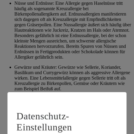
Nüsse und Erdnüsse: Eine Allergie gegen Haselnüsse tritt
häufig als sogenannte Kreuzallergie bei
Birkenpollenallergikern auf. Erdnussallergien manifestieren
sich dagegen oft als Kreuzallergie mit Empfindlichkeiten
gegen Gräserpollen. Eine Nussallergie äußert sich häufig über
Hautreaktionen wie Juckreiz, Kratzen im Hals oder Atemnot.
Besonders gefährlich ist eine Erdnussallergie, bei der schon
kleinste Mengen ausreichen, um schwerste allergische
Reaktionen hervorzurufen. Bereits Spuren von Nüssen und
Erdnüssen in Fertigprodukten oder Schokolade können für
Allergiker gefährlich sein.
Gewürze und Kräuter: Gewürze wie Sellerie, Koriander,
Basilikum und Currygewürz können als aggressive Allergene
wirken. Eine Lebensmittelallergie gegen Sellerie tritt oft als
Kreuzallergie zu Birkenpollen, Gemüse oder Kräutern wie
zum Beispiel Beifuß auf.
Äpfel und Obst: Lebensmittelallergien gegen Obst sind
ebenfalls oft Kreuzallergien. Wer nach dem Verzehr von
Steinobst Probleme im Mund- und Rachenraum erfährt, ist
Datenschutz-
häufig auch gegen Birkenpollen allergisch. Auf gekochtes,
gebackenes oder anderweitig verarbeitetes Obst reagieren
Einstellungen
Allergiker dagegen meist weniger schwer. Nicht nur Äpfel,
Kirschen oder Pflaumen können allergisch wirken, auch