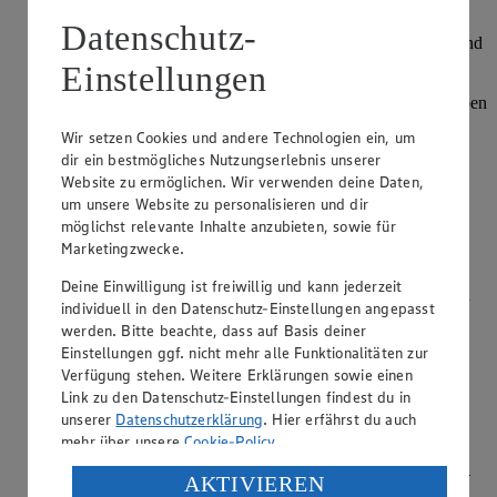
Kategorie:
Getränke
Datenschutz-
Die Handlese bei der Weinernte ist sehr viel aufwendiger und
langsamer als die Maschinenlese. Während ein sogenannter
Einstellungen
Traubenvollernter sämtliche Beeren auf einmal abpflückt,
erlaubt die Ernte per Hand eine feinere Auswahl. Die Trauben
sind nicht all…
Wir setzen Cookies und andere Technologien ein, um
dir ein bestmögliches Nutzungserlebnis unserer
weiterlesen
Website zu ermöglichen. Wir verwenden deine Daten,
um unsere Website zu personalisieren und dir
Was bedeutet Weinstein im Wein?
möglichst relevante Inhalte anzubieten, sowie für
Marketingzwecke.
Kategorie:
Getränke
Deine Einwilligung ist freiwillig und kann jederzeit
Bei Weinstein handelt es sich um blättrige Kristalle, die sich
individuell in den Datenschutz-Einstellungen angepasst
am Verschluss z.B. am Weinkorken und am Flaschenboden
werden. Bitte beachte, dass auf Basis deiner
absetzen können. Er entsteht im Normalfall aus der
Einstellungen ggf. nicht mehr alle Funktionalitäten zur
natürlichen Ausfällung des Kalziumsalzes der Weinsäure,
Verfügung stehen. Weitere Erklärungen sowie einen
auch bekannt als Kaliumh…
Link zu den Datenschutz-Einstellungen findest du in
unserer
Datenschutzerklärung
. Hier erfährst du auch
weiterlesen
mehr über unsere
Cookie-Policy
.
Was hat Edelfäule mit einem Qualitätswein zu
Verarbeitung deiner personenbezogenen Daten in den
AKTIVIEREN
tun?