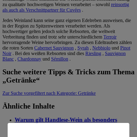
zu qualitativ hochwertigen Weinen verarbeitet – sowohl
reinsortig
als auch als Verschnittpartner für Cuvées
.
Jedes Weinland kann seine ganz eigenen Edelreben ausweisen, die
in der Region zu Spitzenweinen verarbeitet werden. Als
hochwertiger gelten jedoch solche Rebsorten, die weltweit
Verbreitung finden und trotz sehr unterschiedlichem
Terroir
hervorragende Weine hervorbringen. Zu diesen Edeltrauben zählen
die roten Sorten
Cabernet Sauvignon
,
Syrah
,
Nebbiolo
und
Pinot
Noir
. Bei den weißen Rebsorten sind dies
Riesling
,
Sauvignon
Blanc
,
Chardonnay
und
Sémillon
.
Suche weitere Tipps & Tricks zum Thema
„Getränke“
Zur Suche
vorgefiltert nach Kategorie: Getränke
Ähnliche Inhalte
Warum gilt Handlese-Wein als besonders
hochwertig?