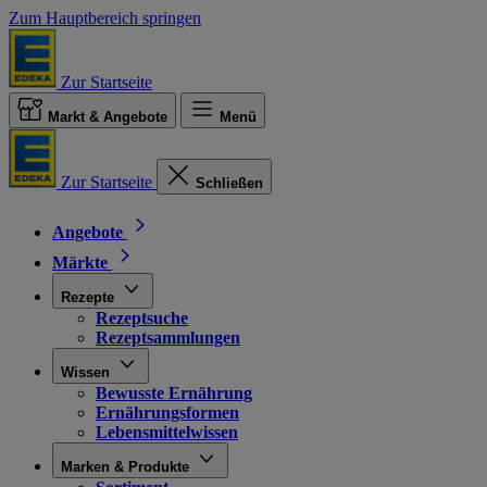
Zum Hauptbereich springen
Zur Startseite
Markt & Angebote
Menü
Zur Startseite
Schließen
Angebote
Märkte
Rezepte
Rezeptsuche
Rezeptsammlungen
Wissen
Bewusste Ernährung
Ernährungsformen
Lebensmittelwissen
Marken & Produkte