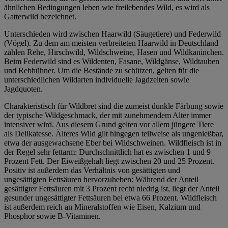
ähnlichen Bedingungen leben wie freilebendes Wild, es wird als
Gatterwild bezeichnet.
Unterschieden wird zwischen Haarwild (Säugetiere) und Federwild
(Vögel). Zu dem am meisten verbreiteten Haarwild in Deutschland
zählen Rehe, Hirschwild, Wildschweine, Hasen und Wildkaninchen.
Beim Federwild sind es Wildenten, Fasane, Wildgänse, Wildtauben
und Rebhühner. Um die Bestände zu schützen, gelten für die
unterschiedlichen Wildarten individuelle Jagdzeiten sowie
Jagdquoten.
Charakteristisch für Wildbret sind die zumeist dunkle Färbung sowie
der typische Wildgeschmack, der mit zunehmendem Alter immer
intensiver wird. Aus diesem Grund gelten vor allem jüngere Tiere
als Delikatesse. Älteres Wild gilt hingegen teilweise als ungenießbar,
etwa der ausgewachsene Eber bei Wildschweinen. Wildfleisch ist in
der Regel sehr fettarm: Durchschnittlich hat es zwischen 1 und 9
Prozent Fett. Der Eiweißgehalt liegt zwischen 20 und 25 Prozent.
Positiv ist außerdem das Verhältnis von gesättigten und
ungesättigten Fettsäuren hervorzuheben: Während der Anteil
gesättigter Fettsäuren mit 3 Prozent recht niedrig ist, liegt der Anteil
gesunder ungesättigter Fettsäuren bei etwa 66 Prozent. Wildfleisch
ist außerdem reich an Mineralstoffen wie Eisen, Kalzium und
Phosphor sowie B-Vitaminen.