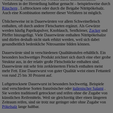
Verfahren in der Herstellung haltbar gemacht – beispielsweise durch
Räuchern
, Lufttrocknen oder durch die Beigabe Nitritpökelsalz.
Auch eine Kombination mehrerer dieser Verfahren ist möglich.
Üblicherweise ist in Dauerwürsten vor allem Schweinefleisch
enthalten, oft durch andere Fleischarten ergänzt. Als Gewürze
werden häufig Paprikapulver, Knoblauch, Senfkörner,
Zucker
und
Pfeffer hinzugefügt. Viele Dauerwürste enthalten Nitritpökelsalze
und dürfen deshalb nicht stark erhitzt werden, weil sich dabei
gesundheitlich bedenkliche Nitrosamine bilden können.
Dauerwürste sind in verschiedenen Qualitätsstufen erhältlich. Ein
besonders hochwertiges Produkt zeichnet sich durch eine eher grobe
Struktur aus, in der relativ große Fleischstücke enthalten sind.
Dauerwürste mit sehr fein zerkleinertem Fleisch enthalten meist
mehr Fett. Eine Dauerwurst von guter Qualität weist einen Fettanteil
von rund 25 bis 30 Prozent auf.
Luftgetrocknete Dauerwurst ist besonders hochwertig. Beispiele
sind verschiedene Sorten französischer oder
italienischer Salami
.
Sie werden traditionell getrocknet und reifen ohne die Zugabe von
künstlichen Reifemitteln. Weil sie gleichzeitig über einen längeren
Zeitraum reifen, sind sie trotz nur geringer oder ohne Zugabe von
Pökelsalz
lange haltbar.