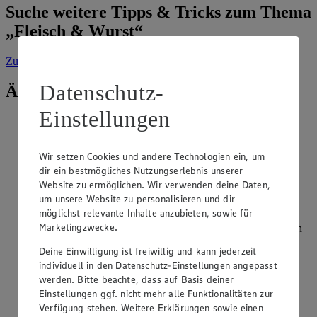
Suche weitere Tipps & Tricks zum Thema
„Fleisch & Wurst“
Zur Suche
vorgefiltert nach Kategorie: Fleisch & Wurst
Datenschutz-
Ähnliche Inhalte
Einstellungen
Welchen Beitrag leistet Rindfleisch für eine
gesunde Ernährung?
Wir setzen Cookies und andere Technologien ein, um
Kategorie:
Fleisch & Wurst
dir ein bestmögliches Nutzungserlebnis unserer
Website zu ermöglichen. Wir verwenden deine Daten,
Rindfleisch enthält wie andere Fleischsorten Eisen. Der
um unsere Website zu personalisieren und dir
Mineralstoff trägt unter anderem zu einem normalen
möglichst relevante Inhalte anzubieten, sowie für
Energiestoffwechsel bei und ist wichtig für die Zellteilung
Marketingzwecke.
und die Bildung von Blutkörperchen. Zudem ist Rindfleisch
eine gute Quelle für B-V…
Deine Einwilligung ist freiwillig und kann jederzeit
individuell in den Datenschutz-Einstellungen angepasst
weiterlesen
werden. Bitte beachte, dass auf Basis deiner
Einstellungen ggf. nicht mehr alle Funktionalitäten zur
Gibt es das Fleisch aus teilnehmenden
Verfügung stehen. Weitere Erklärungen sowie einen
Tierwohlbetrieben bereits zu kaufen?