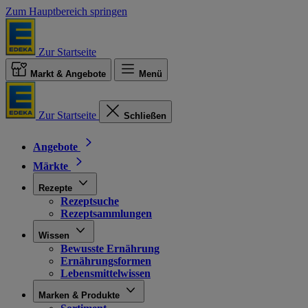
Zum Hauptbereich springen
Zur Startseite
Markt & Angebote
Menü
Zur Startseite
Schließen
Angebote
Märkte
Rezepte
Rezeptsuche
Rezeptsammlungen
Wissen
Bewusste Ernährung
Ernährungsformen
Lebensmittelwissen
Marken & Produkte