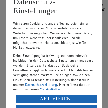
Datenschutz-
schnittfeste Rohwurstsorte. Magerer Schweinebauch ohne
Schwarte bildet die Grundlage für die traditionelle Wurst aus
Einstellungen
Nordhessen, die regional unter anderem auch „Ahle Wurscht“
oder „Ahle Wo…
Wir setzen Cookies und andere Technologien ein, um
weiterlesen
dir ein bestmögliches Nutzungserlebnis unserer
Website zu ermöglichen. Wir verwenden deine Daten,
Welche Eigenschaften zeichnen Putenfleisch
um unsere Website zu personalisieren und dir
aus?
möglichst relevante Inhalte anzubieten, sowie für
Marketingzwecke.
Kategorie:
Fleisch & Wurst
Deine Einwilligung ist freiwillig und kann jederzeit
Putenfleisch ist hierzulande weitverbreitet und wird
individuell in den Datenschutz-Einstellungen angepasst
regelmäßig verzehrt. Das Fleisch gilt als besonders mager ,
vor allem die Putenbrust eignet sich deshalb für eine
werden. Bitte beachte, dass auf Basis deiner
kalorienbewusste Ernährung. Im Handel sind sowohl ganze
Einstellungen ggf. nicht mehr alle Funktionalitäten zur
Tiere als auch Teilstücke…
Verfügung stehen. Weitere Erklärungen sowie einen
Link zu den Datenschutz-Einstellungen findest du in
weiterlesen
unserer
Datenschutzerklärung
. Hier erfährst du auch
mehr über unsere
Cookie-Policy
.
Welches Fleisch eignet sich für Schnitzel?
Verarbeitung deiner personenbezogenen Daten in den
AKTIVIEREN
USA durch Facebook und YouTube:
Kategorie:
Fleisch & Wurst