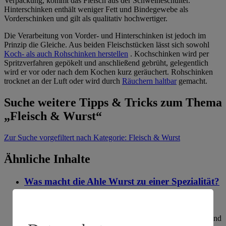
Verpackung, kommt das Fleisch aus der Schweineschulter.
Hinterschinken enthält weniger Fett und Bindegewebe als
Vorderschinken und gilt als qualitativ hochwertiger.
Die Verarbeitung von Vorder- und Hinterschinken ist jedoch im
Prinzip die Gleiche. Aus beiden Fleischstücken lässt sich sowohl
Koch- als auch Rohschinken herstellen
. Kochschinken wird per
Spritzverfahren gepökelt und anschließend gebrüht, gelegentlich
wird er vor oder nach dem Kochen kurz geräuchert. Rohschinken
trocknet an der Luft oder wird durch
Räuchern haltbar
gemacht.
Suche weitere Tipps & Tricks zum Thema
„Fleisch & Wurst“
Zur Suche
vorgefiltert nach Kategorie: Fleisch & Wurst
Ähnliche Inhalte
Was macht die Ahle Wurst zu einer Spezialität?
Kategorie:
Fleisch & Wurst
Bei der Ahle Wurst handelt es sich um eine grob gekörnte und