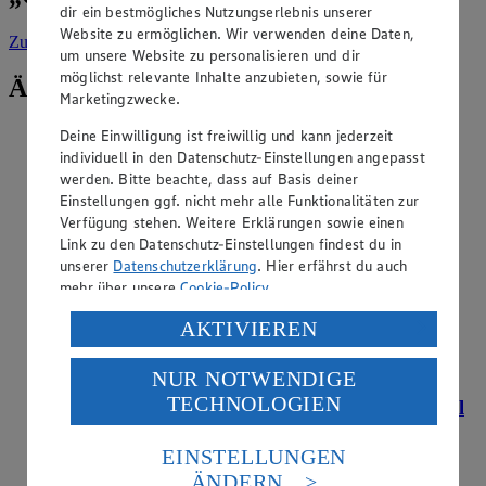
dir ein bestmögliches Nutzungserlebnis unserer
Website zu ermöglichen. Wir verwenden deine Daten,
Zur Suche
vorgefiltert nach Kategorie: Getränke
um unsere Website zu personalisieren und dir
möglichst relevante Inhalte anzubieten, sowie für
Ähnliche Inhalte
Marketingzwecke.
Was zeichnet die aus der Regent-Traube
Deine Einwilligung ist freiwillig und kann jederzeit
individuell in den Datenschutz-Einstellungen angepasst
hergestellten Weine aus?
werden. Bitte beachte, dass auf Basis deiner
Einstellungen ggf. nicht mehr alle Funktionalitäten zur
Kategorie:
Getränke
Verfügung stehen. Weitere Erklärungen sowie einen
Bei der Rebsorte Regent handelt es sich um eine
Link zu den Datenschutz-Einstellungen findest du in
Neuzüchtung, die 1967 durch eine Kreuzung der Sorten
unserer
Datenschutzerklärung
. Hier erfährst du auch
Diana und Chambourcin kreiert wurde. Die aus den roten
mehr über unsere
Cookie-Policy
.
Regent-Trauben gekelterten Weine zeichnen sich durch
beinahe südländische Süffigkeit und eine …
Verarbeitung deiner personenbezogenen Daten in den
AKTIVIEREN
USA durch Facebook und YouTube:
weiterlesen
NUR NOTWENDIGE
Wenn du auf „Aktivieren“ klickst, willigst du im Sinne
TECHNOLOGIEN
des Art. 49 Abs. 1 Satz 1 lit. a) DSGVO ein, dass deine
Warum wird fränkischer Wein im Bocksbeutel
Daten in den USA verarbeitet werden. Der EuGH sieht
abgefüllt?
die USA als Land mit einem nach europäischen
EINSTELLUNGEN
Standards nicht angemessenen Datenschutzniveau an.
Kategorie:
Getränke
ÄNDERN