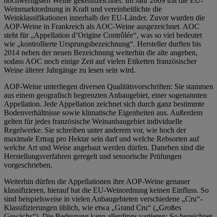
hochwertigsten Weine gekennzeichnet. Im Jahr 2009 trat die EU-
Weinmarktordnung in Kraft und vereinheitlichte die
Weinklassifikationen innerhalb der EU-Länder. Zuvor wurden die
AOP-Weine in Frankreich als AOC-Weine ausgezeichnet. AOC
steht für „Appellation d’Origine Contrôlée“, was so viel bedeutet
wie „kontrollierte Ursprungsbezeichnung“. Hersteller durften bis
2014 neben der neuen Bezeichnung weiterhin die alte angeben,
sodass AOC noch einige Zeit auf vielen Etiketten französischer
Weine älterer Jahrgänge zu lesen sein wird.
AOP-Weine unterliegen diversen Qualitätsvorschriften: Sie stammen
aus einem geografisch begrenzten Anbaugebiet, einer sogenannten
Appellation. Jede Appellation zeichnet sich durch ganz bestimmte
Bodenverhältnisse sowie klimatische Eigenheiten aus. Außerdem
gelten für jedes französische Weinanbaugebiet individuelle
Regelwerke. Sie schreiben unter anderem vor, wie hoch der
maximale Ertrag pro Hektar sein darf und welche Rebsorten auf
welche Art und Weise angebaut werden dürfen. Daneben sind die
Herstellungsverfahren geregelt und sensorische Prüfungen
vorgeschrieben.
Weiterhin dürfen die Appellationen ihre AOP-Weine genauer
klassifizieren, hierauf hat die EU-Weinordnung keinen Einfluss. So
sind beispielsweise in vielen Anbaugebieten verschiedene „Cru“-
Klassifizierungen üblich, wie etwa „Grand Cru“ („Großes
Gewächs“). Die Bedeutung kann allerdings variieren: So bezeichnet