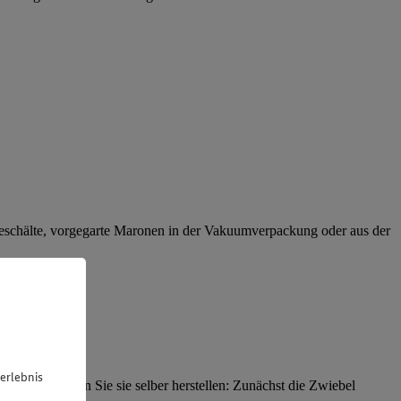
 geschälte, vorgegarte Maronen in der Vakuumverpackung oder aus der
erlebnis
o einfach können Sie sie selber herstellen: Zunächst die Zwiebel
u