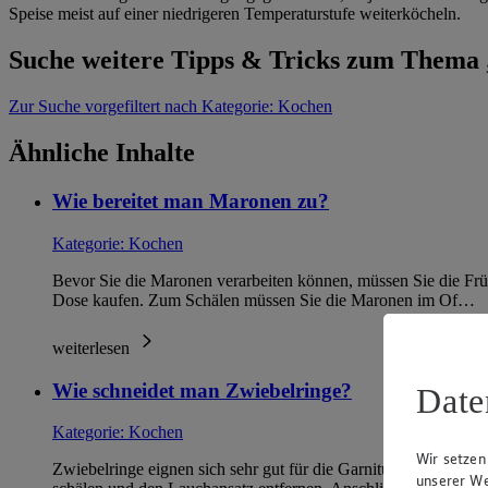
Speise meist auf einer niedrigeren Temperaturstufe weiterköcheln.
Suche weitere Tipps & Tricks zum Thema
Zur Suche
vorgefiltert nach Kategorie: Kochen
Ähnliche Inhalte
Wie bereitet man Maronen zu?
Kategorie:
Kochen
Bevor Sie die Maronen verarbeiten können, müssen Sie die Früc
Dose kaufen. Zum Schälen müssen Sie die Maronen im Of…
weiterlesen
Wie schneidet man Zwiebelringe?
Date
Kategorie:
Kochen
Wir setzen
Zwiebelringe eignen sich sehr gut für die Garnitur von Salaten 
unserer We