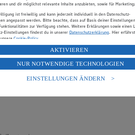
ieren und dir möglichst relevante Inhalte anzubieten, sowie für Marketin
lligung ist freiwillig und kann jederzeit individuell in den Datenschutz-
gen angepasst werden. Bitte beachte, dass auf Basis deiner Einstellungen
Funktionalitäten zur Verfügung stehen. Weitere Erklärungen sowie einen L
z-Einstellungen findest du in unserer
Datenschutzerklärung
. Hier erfährs
 unsere
Cookie-Policy
.
 passt zu Gemüse, Fleisch, Fisch, Salatdressings und Dips. Besonders be
ung deiner personenbezogenen Daten in den USA durch Facebook und Yo
AKTIVIEREN
f „Aktivieren“ klickst, willigst du im Sinne des Art. 49 Abs. 1 Satz 1 lit
NUR NOTWENDIGE TECHNOLOGIEN
deine Daten in den USA verarbeitet werden. Der EuGH sieht die USA als 
 europäischen Standards nicht angemessenen Datenschutzniveau an. Es b
es Zugriffs durch US-amerikanische Behörden.
EINSTELLUNGEN ÄNDERN
nen zum Herausgeber der Seite findest du im
Impressum