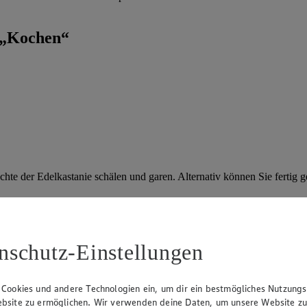
 „Kochen“
hte der Edelkastanie schälen und garen. Alternativ können Sie fertig
nschutz-Einstellungen
 Cookies und andere Technologien ein, um dir ein bestmögliches Nutzungs
und lassen sich auch wunderbar in einer Hülle aus Bierteig frittieren. S
bsite zu ermöglichen. Wir verwenden deine Daten, um unsere Website z