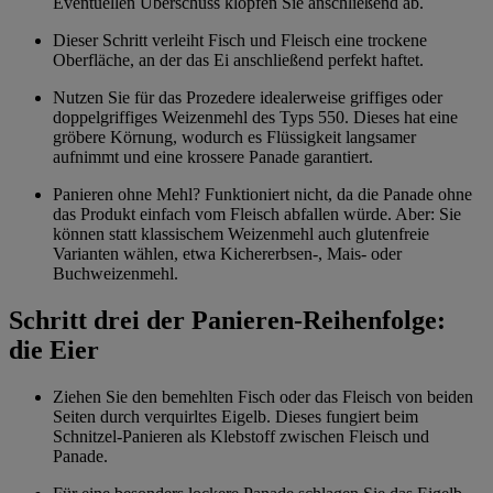
Eventuellen Überschuss klopfen Sie anschließend ab.
Dieser Schritt verleiht Fisch und Fleisch eine trockene
Oberfläche, an der das Ei anschließend perfekt haftet.
Nutzen Sie für das Prozedere idealerweise griffiges oder
doppelgriffiges Weizenmehl des Typs 550. Dieses hat eine
gröbere Körnung, wodurch es Flüssigkeit langsamer
aufnimmt und eine krossere Panade garantiert.
Panieren ohne Mehl? Funktioniert nicht, da die Panade ohne
das Produkt einfach vom Fleisch abfallen würde. Aber: Sie
können statt klassischem Weizenmehl auch glutenfreie
Varianten wählen, etwa Kichererbsen-, Mais- oder
Buchweizenmehl.
Schritt drei der Panieren-Reihenfolge:
die Eier
Ziehen Sie den bemehlten Fisch oder das Fleisch von beiden
Seiten durch verquirltes Eigelb. Dieses fungiert beim
Schnitzel-Panieren als Klebstoff zwischen Fleisch und
Panade.