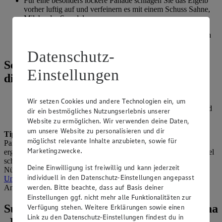
Für eine besonders lockere Panade schlagen Sie das Eigelb
vorher luftig auf und verfeinern es mit einem Schuss Sahne,
Milch oder Sprudel.
Panieren ganz ohne Ei gelingt Ihnen, wenn Sie dieses durch
Soja- oder Mandelmilch ersetzen.
Datenschutz-
Schritt vier der Panieren-Reihenfolge:
Einstellungen
die Panade
Wenden Sie Ihr Produkt im letzten Schritt beidseitig in
Wir setzen Cookies und andere Technologien ein, um
Paniermehl. Dieses sorgt erst für die richtige Konsistenz und
dir ein bestmögliches Nutzungserlebnis unserer
birgt außerdem Extra-Geschmack.
Website zu ermöglichen. Wir verwenden deine Daten,
um unsere Website zu personalisieren und dir
Tipp:
Als Alternative zu den Semmelbröseln funktioniert auch
möglichst relevante Inhalte anzubieten, sowie für
Panko, das sich besonders für Fisch eignet. Eine leckere Panade
Marketingzwecke.
ergeben auch zerstoßene Cornflakes, die besonders gut zu Geflügel
schmecken. Eine glutenfreie Panade erhalten Sie mit gemahlenen
Deine Einwilligung ist freiwillig und kann jederzeit
Nüssen. Übrigens: Haben Sie sich schon mal gefragt, was der
individuell in den Datenschutz-Einstellungen angepasst
Unterschied zwischen Panade und Panierung ist?
Wir haben die
werden. Bitte beachte, dass auf Basis deiner
Antwort.
Einstellungen ggf. nicht mehr alle Funktionalitäten zur
Suche weitere Tipps & Tricks zum Thema
Verfügung stehen. Weitere Erklärungen sowie einen
Link zu den Datenschutz-Einstellungen findest du in
„Kochen“