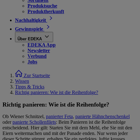
Sortiment
Produktsuche
Produktherkunft
Nachhaltigkeit
Gewinnspiele
Über EDEKA
EDEKA App
Newsletter
Verbund
Jobs
Zur Startseite
Wissen
Tipps & Tricks
Richtig panieren: Wie ist die Reihenfolge?
Richtig panieren: Wie ist die Reihenfolge?
Ob Wiener Schnitzel,
panierter Feta
,
panierte Hähnchenschenkel
oder
panierte Schollenfilets
: Beim Panieren ist die Reihenfolge
entscheidend. Hier gilt: Starten Sie mit dem Mehl, ehe Sie mit den
Eiern weitermachen und mit der Panade enden. Nur wenn jeder
dieser Schritte stimmt, erhalten Sie ein perfektes, luftig krosses