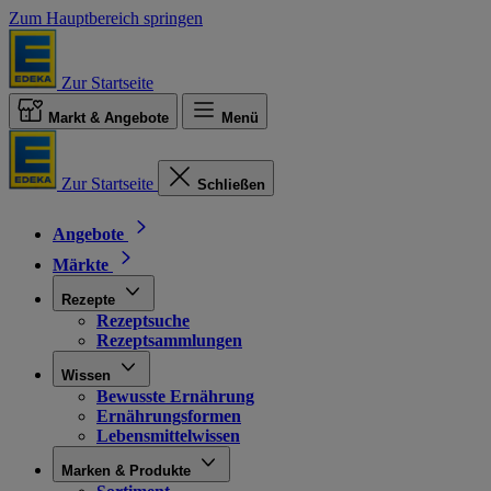
Zum Hauptbereich springen
Zur Startseite
Markt & Angebote
Menü
Zur Startseite
Schließen
Angebote
Märkte
Rezepte
Rezeptsuche
Rezeptsammlungen
Wissen
Bewusste Ernährung
Ernährungsformen
Lebensmittelwissen
Marken & Produkte