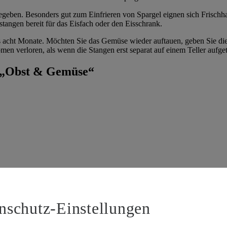
gegeben. Besonders gut zum Einfrieren von Spargel eignen sich Frischha
stangen bereit für das Eisfach oder den Eisschrank.
is acht Monate. Möchten Sie das Gemüse wieder auftauen, geben Sie di
men verloren, als wenn die Stangen erst separat auf einem Teller aufge
a „Obst & Gemüse“
ei ihr rein botanisch nicht um eine Nuss, sondern um eine Hülsenfruch
sin…
nschutz-Einstellungen