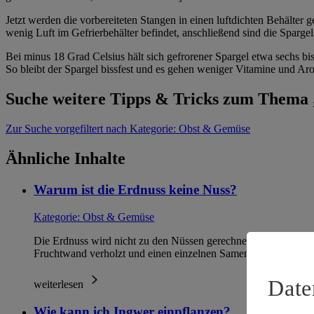
Jetzt werden die vorbereiteten Stangen in einen luftdichten Behälter 
wenig Luft im Gefrierbehälter befindet, anschließend sind die Spargel
Bei minus 18 Grad Celsius hält sich gefrorener Spargel etwa sechs b
So bleibt der Spargel bissfest und es gehen weniger Vitamine und Aro
Suche weitere Tipps & Tricks zum Them
Zur Suche
vorgefiltert nach Kategorie: Obst & Gemüse
Ähnliche Inhalte
Warum ist die Erdnuss keine Nuss?
Kategorie:
Obst & Gemüse
Die Erdnuss wird nicht zu den Nüssen gerechnet, weil es sich b
Fruchtwand verholzt und einen einzelnen Samen umschließt, 
Date
weiterlesen
Wie kann ich Ingwer einpflanzen?