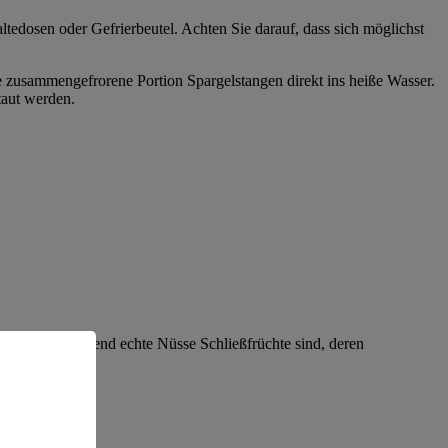
ltedosen oder Gefrierbeutel. Achten Sie darauf, dass sich möglichst
e zusammengefrorene Portion Spargelstangen direkt ins heiße Wasser.
taut werden.
t handelt. Während echte Nüsse Schließfrüchte sind, deren