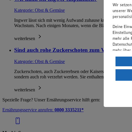
Wir setzen
Kategorie:
Obst & Gemüse
unserer We
personalis
Ingwer lässt sich mit wenig Aufwand zuhause kultivieren. Eine 
Wachstum. Nach einigen Monaten, wenn die Blätter ver…
Deine Einwi
Einstellun
mehr alle 
weiterlesen
Datenschut
Sind auch rohe Zuckerschoten zum Verzehr geei
mehr über
Verarbeit
Kategorie:
Obst & Gemüse
Wenn du au
Zuckerschoten, auch Zuckererbsen oder Kaiserschoten genannt, 
ein, dass 
sondern auch roh verzehrt werden. Sie enthalten keine I…
einem nach
Risiko ein
weiterlesen
Informatio
Spezielle Frage? Unser Ernährungsservice hilft gern:
Ernährungsservice anrufen:
0800 3335211*