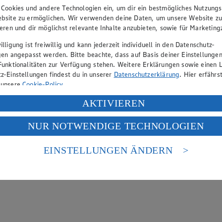
 Cookies und andere Technologien ein, um dir ein bestmögliches Nutzungs
bsite zu ermöglichen. Wir verwenden deine Daten, um unsere Website z
ieren und dir möglichst relevante Inhalte anzubieten, sowie für Marketin
Bio-Knolle mit Austrieb wird in nährstoffreiche Erde gesetzt und an e
lligung ist freiwillig und kann jederzeit individuell in den Datenschutz-
gen angepasst werden. Bitte beachte, dass auf Basis deiner Einstellungen
Funktionalitäten zur Verfügung stehen. Weitere Erklärungen sowie einen L
z-Einstellungen findest du in unserer
Datenschutzerklärung
. Hier erfährs
gnet?
 unsere
Cookie-Policy
.
ung deiner personenbezogenen Daten in den USA durch Facebook und Yo
AKTIVIEREN
f „Aktivieren“ klickst, willigst du im Sinne des Art. 49 Abs. 1 Satz 1 lit
zählen als Schmetterlingsblütler zu den Hülsenfrüchten. Anders als a
NUR NOTWENDIGE TECHNOLOGIEN
deine Daten in den USA verarbeitet werden. Der EuGH sieht die USA als 
 europäischen Standards nicht angemessenen Datenschutzniveau an. Es b
es Zugriffs durch US-amerikanische Behörden.
EINSTELLUNGEN ÄNDERN
nen zum Herausgeber der Seite findest du im
Impressum