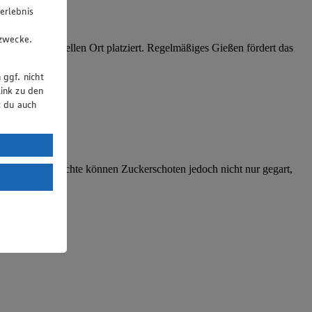
erlebnis
u
gzwecke.
inem warmen, hellen Ort platziert. Regelmäßiges Gießen fördert das
 ggf. nicht
ink zu den
t du auch
uTube:
. a) DSGVO
ndere Hülsenfrüchte können Zuckerschoten jedoch nicht nur gegart,
Land mit
esteht das