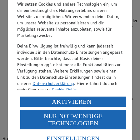
Wir setzen Cookies und andere Technologien ein, um
Kategorie:
Kochen
dir ein bestmögliches Nutzungserlebnis unserer
Website zu ermöglichen. Wir verwenden deine Daten,
Papadam oder auch Papad ist ein dünner, frittierter Fladen, der
um unsere Website zu personalisieren und dir
sehr knusprig ist. Meistens wird er aus Kicherbsen-, Linsen-
möglichst relevante Inhalte anzubieten, sowie für
oder Reismehl zubereitet und ist scharf gewürzt. Gegessen
Marketingzwecke.
wird es als Vorspeise mit Chutneys und Pasten oder als
Beilage zu…
Deine Einwilligung ist freiwillig und kann jederzeit
individuell in den Datenschutz-Einstellungen angepasst
weiterlesen
werden. Bitte beachte, dass auf Basis deiner
Einstellungen ggf. nicht mehr alle Funktionalitäten zur
Wie kann man Minze vermehren?
Verfügung stehen. Weitere Erklärungen sowie einen
Link zu den Datenschutz-Einstellungen findest du in
Kategorie:
Kochen
unserer
Datenschutzerklärung
. Hier erfährst du auch
mehr über unsere
Cookie-Policy
.
Minze lässt sich einfach durch Stecklinge, Ableger oder
Teilung vermehren. Für Stecklinge werden 10–20 cm lange,
Verarbeitung deiner personenbezogenen Daten in den
AKTIVIEREN
blattfreie Triebspitzen in Wasser gestellt, bis sie Wurzeln
USA durch Facebook und YouTube:
bilden. Ableger mit eigenen Wurzeln lassen sich im
Spätsommer ausgraben und n…
NUR NOTWENDIGE
Wenn du auf „Aktivieren“ klickst, willigst du im Sinne
TECHNOLOGIEN
des Art. 49 Abs. 1 Satz 1 lit. a) DSGVO ein, dass deine
weiterlesen
Daten in den USA verarbeitet werden. Der EuGH sieht
die USA als Land mit einem nach europäischen
EINSTELLUNGEN
Spezielle Frage? Unser Ernährungsservice hilft gern: