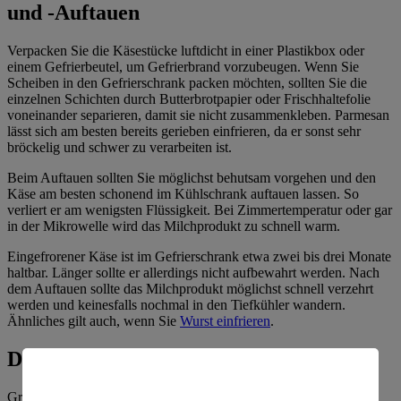
und -Auftauen
Verpacken Sie die Käsestücke luftdicht in einer Plastikbox oder
einem Gefrierbeutel, um Gefrierbrand vorzubeugen. Wenn Sie
Scheiben in den Gefrierschrank packen möchten, sollten Sie die
einzelnen Schichten durch Butterbrotpapier oder Frischhaltefolie
voneinander separieren, damit sie nicht zusammenkleben. Parmesan
lässt sich am besten bereits gerieben einfrieren, da er sonst sehr
bröckelig und schwer zu verarbeiten ist.
Beim Auftauen sollten Sie möglichst behutsam vorgehen und den
Käse am besten schonend im Kühlschrank auftauen lassen. So
verliert er am wenigsten Flüssigkeit. Bei Zimmertemperatur oder gar
in der Mikrowelle wird das Milchprodukt zu schnell warm.
Eingefrorener Käse ist im Gefrierschrank etwa zwei bis drei Monate
haltbar. Länger sollte er allerdings nicht aufbewahrt werden. Nach
dem Auftauen sollte das Milchprodukt möglichst schnell verzehrt
werden und keinesfalls nochmal in den Tiefkühler wandern.
Ähnliches gilt auch, wenn Sie
Wurst einfrieren
.
Das gilt es noch zu beachten
Grundsätzlich sollten Sie beachten: Käse ist ein lebendes