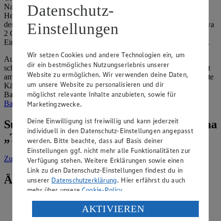
Datenschutz-
Nahrungsmittel. Die Reifung des Milchprodukts dauert von der
Herstellung bis zum Verzehr und ist entscheidend für das Aroma,
Einstellungen
den Geschmack und die Konsistenz. Ab einer Temperatur von etwa
2 Grad Celsius wird dieser Prozess unterbrochen (also auch beim
Einfrieren), was sich auf den Geschmack und die Textur auswirkt.
Wir setzen Cookies und andere Technologien ein, um
Auch wenn Sie nur dafür geeigneten Käse einfrieren und ihn
dir ein bestmögliches Nutzungserlebnis unserer
schonend auftauen, frisch schmeckt er einfach am besten und sieht
Website zu ermöglichen. Wir verwenden deine Daten,
am appetitlichsten aus. Für die Käseplatte eignet sich der aufgetaute
um unsere Website zu personalisieren und dir
Käse also nur bedingt. Sie können ihn aber zum Kochen und
möglichst relevante Inhalte anzubieten, sowie für
Backen noch sehr gut verwenden. Inspirationen zum
Kochen und
Backen mit Käse
finden Sie bei uns!
Marketingzwecke.
Deine Einwilligung ist freiwillig und kann jederzeit
Suche weitere Tipps & Tricks zum Thema
individuell in den Datenschutz-Einstellungen angepasst
„Tiefkühl“
werden. Bitte beachte, dass auf Basis deiner
Einstellungen ggf. nicht mehr alle Funktionalitäten zur
Zur Suche
vorgefiltert nach Kategorie: Tiefkühl
Verfügung stehen. Weitere Erklärungen sowie einen
Link zu den Datenschutz-Einstellungen findest du in
Ähnliche Inhalte
unserer
Datenschutzerklärung
. Hier erfährst du auch
mehr über unsere
Cookie-Policy
.
Kann man Butter einfrieren?
Verarbeitung deiner personenbezogenen Daten in den
AKTIVIEREN
USA durch Facebook und YouTube:
Kategorie:
Tiefkühl