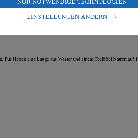
NUR NOTWENDIGE TECHNOLOGIEN
deine Daten in den USA verarbeitet werden. Der EuGH sieht die USA als 
n, mundgerechten Röschen in einer beschichteten Pfanne arbeitest. Bei 
 europäischen Standards nicht angemessenen Datenschutzniveau an. Es b
es Zugriffs durch US-amerikanische Behörden.
EINSTELLUNGEN ÄNDERN
nen zum Herausgeber der Seite findest du im
Impressum
rnen. Für Natron eine Lauge aus Wasser und einem Teelöffel Natron auf 