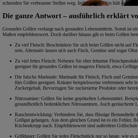
schneiden Sie verbrannte Stellen weg. Indirektes Grillen hält das Fleis
Die ganze Antwort – ausführlich erklärt
Gesundes Grillen verlangt nach gesunden Lebensmitteln. Somit ist eine
Maßen empfehlenswert. Doch darüber hinaus gilt es beim Grillen be
Zu viel Fleisch: Beschränken Sie sich beim Grillen nicht auf 
sein. Alternativ lassen sich auch Fisch, Gemüse und sogar Obs
Zu viel fettes Fleisch: Nehmen Sie eher fettarme Fleischprodukt
geeignet für gesundes Grillen ist mageres Fleisch, etwa Geflügel
Die falsche Marinade: Marinade für Fleisch, Fisch und Gemüse
fürs Grillen geeignet. Kräuter beispielsweise verbrennen sehr l
Zuckergehalt. Bevorzugen Sie zuckerarme Produkte oder berei
Nitrosamine: Grillen Sie keine gepökelten Lebensmittel. Beispi
gesundheitlich bedenklichen Nitrosaminen. Auch geräucherte Leb
Rauchentwicklung: Verhindern Sie, dass flüssige Bestandteile d
Grillgut gelangen. Aus dem gleichen Grund ist es ein Fehler, B
Küchenkrepp nach. Empfehlenswert sind außerdem Grillschalen. S
Grilldauer: Grillen Sie jedes Fleischstück nur so lange, wie e