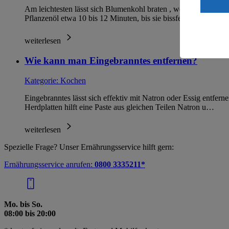
ein, dass 
Am leichtesten lässt sich Blumenkohl braten , wenn du mit rohe
einem nach
Pflanzenöl etwa 10 bis 12 Minuten, bis sie bissfest und g…
Risiko ein
weiterlesen
Informatio
Wie kann man Eingebranntes entfernen?
Kategorie:
Kochen
Eingebranntes lässt sich effektiv mit Natron oder Essig entfe
Herdplatten hilft eine Paste aus gleichen Teilen Natron u…
weiterlesen
Spezielle Frage? Unser Ernährungsservice hilft gern:
Ernährungsservice anrufen:
0800 3335211*
Mo. bis So.
08:00 bis 20:00