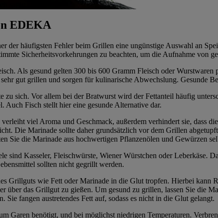
ch saftig.
 von EDEKA
r der häufigsten Fehler beim Grillen eine ungünstige Auswahl an Speise
stimmte Sicherheitsvorkehrungen zu beachten, um die Aufnahme von ge
Fleisch. Als gesund gelten 300 bis 600 Gramm Fleisch oder Wurstwaren 
t sehr gut grillen und sorgen für kulinarische Abwechslung. Gesunde B
e zu sich. Vor allem bei der Bratwurst wird der Fettanteil häufig unter
. Auch Fisch stellt hier eine gesunde Alternative dar.
 verleiht viel Aroma und Geschmack, außerdem verhindert sie, dass die
eicht. Die Marinade sollte daher grundsätzlich vor dem Grillen abgetupf
ten Sie die Marinade aus hochwertigen Pflanzenölen und Gewürzen sel
ele sind Kasseler, Fleischwürste, Wiener Würstchen oder Leberkäse. Das 
ensmittel sollten nicht gegrillt werden.
es Grillguts wie Fett oder Marinade in die Glut tropfen. Hierbei kann 
ier über das Grillgut zu gießen. Um gesund zu grillen, lassen Sie die
ie fangen austretendes Fett auf, sodass es nicht in die Glut gelangt.
s zum Garen benötigt, und bei möglichst niedrigen Temperaturen. Verbre