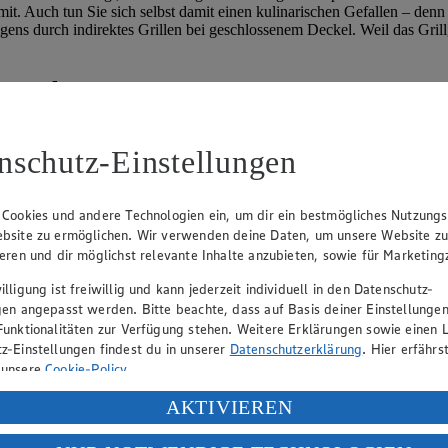
mit. Auch tun Sie sich selbst damit einen kulinarischen Gefallen – denn
igens durch indirektes Grillen bei geschlossenem Deckel. Weil das Grill
 „Kochen“
nschutz-Einstellungen
 Cookies und andere Technologien ein, um dir ein bestmögliches Nutzungs
ne?
bsite zu ermöglichen. Wir verwenden deine Daten, um unsere Website z
ieren und dir möglichst relevante Inhalte anzubieten, sowie für Marketin
lligung ist freiwillig und kann jederzeit individuell in den Datenschutz-
egelmäßig kochen oder backen und mehrere Funktionen nutzen möchten
gen angepasst werden. Bitte beachte, dass auf Basis deiner Einstellungen
Funktionalitäten zur Verfügung stehen. Weitere Erklärungen sowie einen L
z-Einstellungen findest du in unserer
Datenschutzerklärung
. Hier erfährs
 unsere
Cookie-Policy
.
ung deiner personenbezogenen Daten in den USA durch Facebook und Yo
AKTIVIEREN
f „Aktivieren“ klickst, willigst du im Sinne des Art. 49 Abs. 1 Satz 1 lit