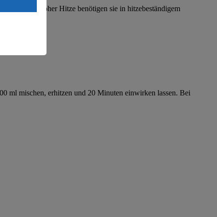
Land mit
mittlerer bis hoher Hitze benötigen sie in hitzebeständigem
esteht das
100 ml mischen, erhitzen und 20 Minuten einwirken lassen. Bei