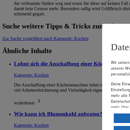
Sie verbrannte Stellen weg und essen Sie diese auf keinen Fall 
damit kein Genuss mehr. Besonders saftig wird Grillfleisch übr
schonend gegart.
Suche weitere Tipps & Tricks zum Thema
Zur Suche
vorgefiltert nach Kategorie: Kochen
Date
Ähnliche Inhalte
Wir setzen
Lohnt sich die Anschaffung einer Küchenmaschi
unserer We
personalis
Kategorie:
Kochen
Deine Einwi
Die Anschaffung einer Küchenmaschine lohnt sich, wenn Sie r
Einstellun
viel Arbeitserleichterung und Vielseitigkeit eignet sich e…
mehr alle 
Datenschut
weiterlesen
mehr über
Wie kann ich Blumenkohl anbraten?
Verarbeit
Kategorie:
Kochen
Wenn du au