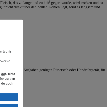
 Fleisch, das zu lange und zu heiß gegart wurde, wird trocken und ist
gut nicht direkt über den heißen Kohlen liegt, wird es langsam und
erlebnis
u
gzwecke.
. Für einfache Aufgaben genügen Pürierstab oder Handrührgerät, für
 ggf. nicht
ink zu den
t du auch
uTube:
. a) DSGVO