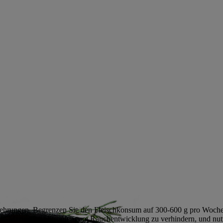
rkehrungen. Begrenzen Sie den Fleischkonsum auf 300-600 g pro Woche
e Marinaden abtropfen, um Rauchentwicklung zu verhindern, und nutze