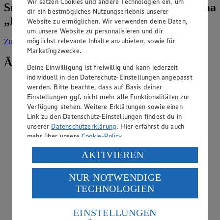
Wir setzen Cookies und andere Technologien ein, um
Suche weitere Tipps & Tricks zum Thema
dir ein bestmögliches Nutzungserlebnis unserer
„Ernährung“
Website zu ermöglichen. Wir verwenden deine Daten,
um unsere Website zu personalisieren und dir
möglichst relevante Inhalte anzubieten, sowie für
Zur Suche
vorgefiltert nach Kategorie: Ernährung
Marketingzwecke.
Ähnliche Inhalte
Deine Einwilligung ist freiwillig und kann jederzeit
individuell in den Datenschutz-Einstellungen angepasst
Warum sollte man in der Schwangerschaft
werden. Bitte beachte, dass auf Basis deiner
Salbei meiden?
Einstellungen ggf. nicht mehr alle Funktionalitäten zur
Verfügung stehen. Weitere Erklärungen sowie einen
Kategorie:
Ernährung
Link zu den Datenschutz-Einstellungen findest du in
unserer
Datenschutzerklärung
. Hier erfährst du auch
In größeren Mengen kann Salbei während der
mehr über unsere
Cookie-Policy
.
Schwangerschaft stimulierend auf Gebärmutter und
Hormonhaushalt wirken. Im Extremfall können dadurch
Verarbeitung deiner personenbezogenen Daten in den
AKTIVIEREN
Frühwehen ausgelöst werden. Außerdem empfiehlt sich
USA durch Facebook und YouTube:
Salbei kurz vor dem Geburtstermin sowie in der Stillze…
NUR NOTWENDIGE
Wenn du auf „Aktivieren“ klickst, willigst du im Sinne
TECHNOLOGIEN
weiterlesen
des Art. 49 Abs. 1 Satz 1 lit. a) DSGVO ein, dass deine
Daten in den USA verarbeitet werden. Der EuGH sieht
Warum hilft Gemüse beim Abnehmen?
die USA als Land mit einem nach europäischen
EINSTELLUNGEN
Standards nicht angemessenen Datenschutzniveau an.