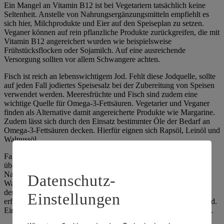
Ein Mangel an Vitamin B12 ist bei Vegetariern tatsächlich keine
Seltenheit. Anstelle von Nahrungsergänzungsmitteln empfiehlt es
sich hier, Milchprodukte und Eier auf den Speiseplan zu setzen.
Veganer können auf rein pflanzliche Produkte zurückgreifen, die mit
Vitamin B12 angereichert wurden wie beispielsweise
Frühstücksflocken oder Sojamilch. Auf eine ausreichende
Versorgung sollten vor allem Schwangere achten.
Fisch ist reich an lebenswichtigem Jod. Fehlt diese Jodquelle, sollte
auf jeden Fall jodiertes Speisesalz bei der Zubereitung von Speisen
verwendet werden. Meeresfrüchte und Fisch sind zudem eine
wichtige Quelle für Omega-3-Fettsäuren. Vegetarier und Veganer
finden als Alternative damit angereicherte Produkte wie Margarine.
Zudem lässt sich durch den Einsatz bestimmter Öle der Bedarf an
Omega-3-Fettsäuren decken. Hierfür eignen sich Rapsöl, Leinöl und
Walnussöl.
Falls Vegetarier ihren Nährstoffbedarf dennoch nicht vollständig
über eine ausgewogene Ernährung decken können, sind
Nahrungsergänzungsmittel unter Umständen doch das Mittel der
Datenschutz-
Wahl. Dies könnte zum Beispiel während einer Schwangerschaft
der Fall sein. Die Einnahme solcher Präparate sollte aber nur dann
Einstellungen
erfolgen, wenn medizinisch tatsächlich ein Mangel festgestellt wird.
Eine vorherige Absprache mit dem Arzt ist deshalb unumgänglich.