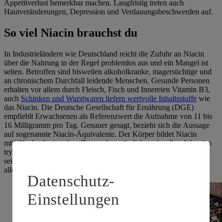
Appetitverlust bemerkbar machen. Langfristig treten auch
Hautveränderungen, Depression und Verdauungsbeschwerden auf.
So viel Niacin brauchst du
In Industrieländern wie Deutschland reicht die Zufuhr an Niacin
über die Nahrung in der Regel problemlos aus und ein Mangel ist
selten. Betroffen sind bisweilen alkoholkranke, magersüchtige und
an chronischem Durchfall leidende Menschen. Gesunde Personen
erhalten vor allem durch Fleisch, Fisch und Innereien Vitamin B3,
auch
Schinken und Wurstwaren liefern wertvolle Inhaltsstoffe
wie
das Niacin. Die Deutsche Gesellschaft für Ernährung (DGE)
empfiehlt Erwachsenen als Referenzwert die Aufnahme von 11 bis
16 Milligramm pro Tag. Genauer gesagt, bezieht sich die Aussage
auf sogenannte Niacin-Äquivalente. Der Körper bildet Niacin
mithilfe der Aminosäure Tryptophan nämlich auch selbst. Wer also
tryptophanreiche Nahrung genießt, tut automatisch auch etwas für
seinen Vitamin-B3-Spiegel. Der
Proteinbaustein
ist ebenfalls vor
allem in tierischer Kost enthalten.
Datenschutz-
Einstellungen