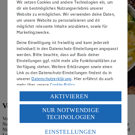
Wir setzen Cookies und andere Technologien ein, um
dir ein bestmögliches Nutzungserlebnis unserer
Website zu ermöglichen. Wir verwenden deine Daten,
um unsere Website zu personalisieren und dir
möglichst relevante Inhalte anzubieten, sowie für
Marketingzwecke.
Deine Einwilligung ist freiwillig und kann jederzeit
individuell in den Datenschutz-Einstellungen angepasst
werden. Bitte beachte, dass auf Basis deiner
Einstellungen ggf. nicht mehr alle Funktionalitäten zur
Verfügung stehen. Weitere Erklärungen sowie einen
Link zu den Datenschutz-Einstellungen findest du in
unserer
Datenschutzerklärung
. Hier erfährst du auch
mehr über unsere
Cookie-Policy
.
Verarbeitung deiner personenbezogenen Daten in den
AKTIVIEREN
USA durch Facebook und YouTube:
Vorsicht bei Niacin-Präparaten
NUR NOTWENDIGE
Wenn du auf „Aktivieren“ klickst, willigst du im Sinne
TECHNOLOGIEN
des Art. 49 Abs. 1 Satz 1 lit. a) DSGVO ein, dass deine
Von einer zusätzlichen Zufuhr von Vitamin B3 in Form von
Daten in den USA verarbeitet werden. Der EuGH sieht
Nahrungsergänzungsmitteln rät die DGE ab. So kann eine zu hohe
die USA als Land mit einem nach europäischen
Niacin-Dosierung zu Hautreizungen, Verdauungsbeschwerden und
EINSTELLUNGEN
Leberschäden führen. Für Nicotinsäure und Nicotinamid gelten