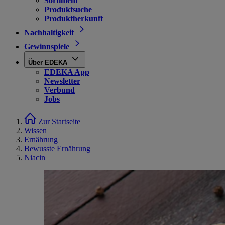
Sortiment
Produktsuche
Produktherkunft
Nachhaltigkeit
Gewinnspiele
Über EDEKA
EDEKA App
Newsletter
Verbund
Jobs
Zur Startseite
Wissen
Ernährung
Bewusste Ernährung
Niacin