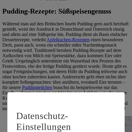
Pudding-Rezepte: Süßspeisengenuss
Während man auf den Britischen Inseln Pudding gern auch herzhaft
genießt, weist der Ausdruck in Deutschland und Österreich einzig
und allein auf eine Süßspeise hin. Pudding dient als Basis einfacher
Dessertrezepte, verleiht
Apfelkuchen-Rezepten
einen besonderen
Dreh, passt auch, wenn ein schneller süßer Nachmittagssnack
notwendig wird. Traditionell beruhen Pudding-Rezepte auf dem
Aufkochen von Milch mit Speisestärke, dazu kommen Eier oder
Grieß. Ursprünglich unterstützte ein Wasserbad den Prozess des
Festwerdens, ehe der fertige Pudding gestürzt wurde. Heute gibt es
sogar Fertigmischungen, mit deren Hilfe du Pudding teilweise auch
ohne kochen zubereiten kannst. Andererseits geht eben nichts über
komplett Selbstgemachtes: über anrühren, eventuell Eier trennen –
für unsere
Puddingteilchen
brauchst du beispielsweise nur das
Eigelb –, Zutaten mischen und bis hin zum Anblick, wie die eigene
Kreation unter Hitze langsam gedeiht und fest wird. Unsere
unwiderstehlichen
Pudding-Bites
dagegen sind außen knusprig und
innen cremig: Ein Genuss, den du unbedingt ausprobieren solltest!
Datenschutz-
Einstellungen