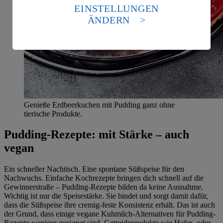
die USA als Land mit einem nach europäischen
EINSTELLUNGEN
Standards nicht angemessenen Datenschutzniveau an.
ÄNDERN
Es besteht das Risiko eines Zugriffs durch US-
amerikanische Behörden.
Informationen zum Herausgeber der Seite findest du
im
Impressum
Genieße Erdbeerkuchen mit Pudding ganz ohne
tierische Produkte.
Pudding-Rezepte: mit Stärke – auch
vegan
Ein schneller Nachtisch. Eine spontane Süßspeise für den
Nachwuchs. Einfache Kochrezepte bringen dich schnell auf die
Gewinnerstraße – Pudding-Rezepte bilden da keine Ausnahme.
Wichtig ist nur die Speisestärke. Sie bindet und sorgt damit dafür,
dass die Süßspeise ihre cremig-feste Konsistenz erhält. Das ist auch
der Grund, dass einige vegane Kuhmilch-Alternativen für Pudding-
Rezepte weniger geeignet sind. Getreideprodukte wie Hafer- oder