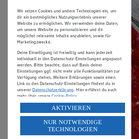
Wir setzen Cookies und andere Technologien ein, um
dir ein bestmögliches Nutzungserlebnis unserer
Website zu ermöglichen. Wir verwenden deine Daten,
um unsere Website zu personalisieren und dir
möglichst relevante Inhalte anzubieten, sowie für
Marketingzwecke.
Deine Einwilligung ist freiwillig und kann jederzeit
individuell in den Datenschutz-Einstellungen angepasst
werden. Bitte beachte, dass auf Basis deiner
Einstellungen ggf. nicht mehr alle Funktionalitäten zur
Verfügung stehen. Weitere Erklärungen sowie einen
Link zu den Datenschutz-Einstellungen findest du in
unserer
Datenschutzerklärung
. Hier erfährst du auch
mehr über unsere
Cookie-Policy
.
Verarbeitung deiner personenbezogenen Daten in den
AKTIVIEREN
USA durch Facebook und YouTube:
NUR NOTWENDIGE
Wenn du auf „Aktivieren“ klickst, willigst du im Sinne
TECHNOLOGIEN
des Art. 49 Abs. 1 Satz 1 lit. a) DSGVO ein, dass deine
Daten in den USA verarbeitet werden. Der EuGH sieht