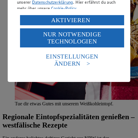
unserer
Datenschutzerklärung
. Hier erfährst du auch
mehr über unsere
Cookie-Policy
.
Verarbeitung deiner personenbezogenen Daten in den
AKTIVIEREN
USA durch Facebook und YouTube:
NUR NOTWENDIGE
Wenn du auf „Aktivieren“ klickst, willigst du im Sinne
TECHNOLOGIEN
des Art. 49 Abs. 1 Satz 1 lit. a) DSGVO ein, dass deine
Daten in den USA verarbeitet werden. Der EuGH sieht
die USA als Land mit einem nach europäischen
EINSTELLUNGEN
Standards nicht angemessenen Datenschutzniveau an.
ÄNDERN
Es besteht das Risiko eines Zugriffs durch US-
amerikanische Behörden.
Informationen zum Herausgeber der Seite findest du
im
Impressum
Tue dir etwas Gutes mit unserem Weißkohleintopf.
Regionale Eintopfspezialitäten genießen –
westfälische Rezepte