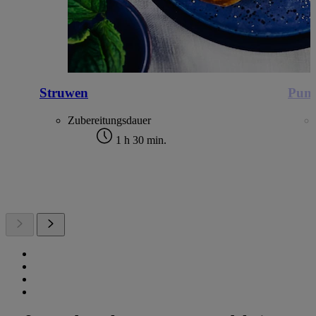
Struwen
Pump
Zubereitungsdauer
1 h 30 min.