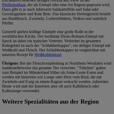
Ein anderes beliebtes deftiges Gericht aus NRW ist der
Pfefferpotthast
, der als Eintopf oder eine Art Ragout gegessen wird.
Dazu gibt es je nach Jahreszeit Salzkartoffeln und Salat oder
Gewürzgurken und Rote Bete. Das klassische Herbstgericht besteht
aus Rindfleisch, Zwiebeln, Lorbeerblättern, Nelken und natürlich
Pfeffer.
Generell spielen kräftige Eintöpfe eine große Rolle in der
westfälischen Küche. Der berühmte Dicke-Bohnen-Eintopf mit
Speck ist dabei ein typischer Vertreter. Verbreitet im gesamten
Ruhrgebiet ist auch der "Schlabberkappes", ein deftiger Eintopf mit
Weißkohl und Fleisch. Der Schlabberkappes ist vergleichbar mit
unserem Rezept für
Weißkohleintopf
.
Übrigens
: Bei der Fleischverarbeitung in Nordrhein-Westfalen wird
traditionellerweise das gesamte Tier verwertet. "Töttchen" galten
zum Beispiel im Münsterland früher als Arme-Leute-Essen und
werden mit Innereien wie Lunge oder Herz vom Rind, die mit
Zwiebeln und Essig zu einem Ragout verkocht werden, zubereitet.
Heute wird statt der Innereien aber oft auch Kalbfleisch oder
Kalbszunge verwendet.
Weitere Spezialitäten aus der Region