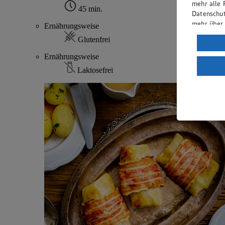
mehr alle 
45 min.
Datenschut
mehr über
Ernährungsweise
Glutenfrei
Verarbeit
Ernährungsweise
Wenn du au
ein, dass 
Laktosefrei
einem nach
Risiko ein
Informatio