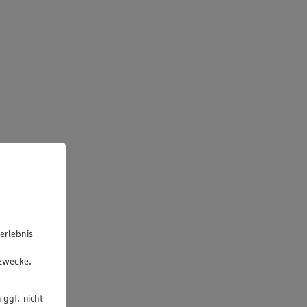
erlebnis
u
gzwecke.
 ggf. nicht