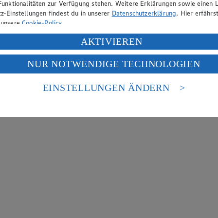
Funktionalitäten zur Verfügung stehen. Weitere Erklärungen sowie einen L
z-Einstellungen findest du in unserer
Datenschutzerklärung
. Hier erfährs
 unsere
Cookie-Policy
.
ung deiner personenbezogenen Daten in den USA durch Facebook und Yo
AKTIVIEREN
f „Aktivieren“ klickst, willigst du im Sinne des Art. 49 Abs. 1 Satz 1 lit
NUR NOTWENDIGE TECHNOLOGIEN
deine Daten in den USA verarbeitet werden. Der EuGH sieht die USA als 
 europäischen Standards nicht angemessenen Datenschutzniveau an. Es b
es Zugriffs durch US-amerikanische Behörden.
EINSTELLUNGEN ÄNDERN
nen zum Herausgeber der Seite findest du im
Impressum