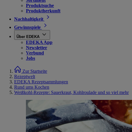
Sortiment
Produktsuche
Produktherkunft
Nachhaltigkeit
Gewinnspiele
Über EDEKA
EDEKA App
Newsletter
Verbund
Jobs
Zur Startseite
Rezeptwelt
EDEKA Rezeptsammlungen
Rund ums Kochen
Weißkohl-Rezepte: Sauerkraut, Kohlroulade und so viel mehr