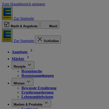
Zum Hauptbereich springen
Zur Startseite
Markt & Angebote
Menü
Zur Startseite
Schließen
Angebote
Märkte
Rezepte
Rezeptsuche
Rezeptsammlungen
Wissen
Bewusste Ernährung
Ernährungsformen
Lebensmittelwissen
Marken & Produkte