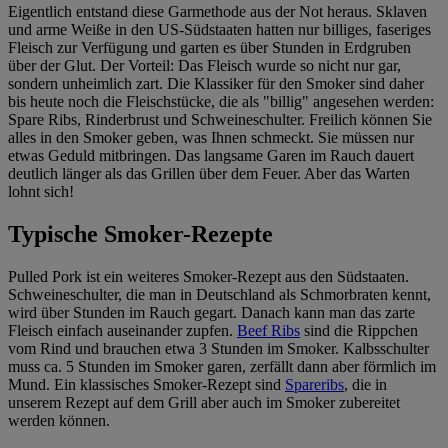
Eigentlich entstand diese Garmethode aus der Not heraus. Sklaven
und arme Weiße in den US-Südstaaten hatten nur billiges, faseriges
Fleisch zur Verfügung und garten es über Stunden in Erdgruben
über der Glut. Der Vorteil: Das Fleisch wurde so nicht nur gar,
sondern unheimlich zart. Die Klassiker für den Smoker sind daher
bis heute noch die Fleischstücke, die als "billig" angesehen werden:
Spare Ribs, Rinderbrust und Schweineschulter. Freilich können Sie
alles in den Smoker geben, was Ihnen schmeckt. Sie müssen nur
etwas Geduld mitbringen. Das langsame Garen im Rauch dauert
deutlich länger als das Grillen über dem Feuer. Aber das Warten
lohnt sich!
Typische Smoker-Rezepte
Pulled Pork ist ein weiteres Smoker-Rezept aus den Südstaaten.
Schweineschulter, die man in Deutschland als Schmorbraten kennt,
wird über Stunden im Rauch gegart. Danach kann man das zarte
Fleisch einfach auseinander zupfen.
Beef Ribs
sind die Rippchen
vom Rind und brauchen etwa 3 Stunden im Smoker. Kalbsschulter
muss ca. 5 Stunden im Smoker garen, zerfällt dann aber förmlich im
Mund. Ein klassisches Smoker-Rezept sind
Spareribs
, die in
unserem Rezept auf dem Grill aber auch im Smoker zubereitet
werden können.