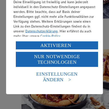
Deine Einwilligung ist freiwillig und kann jederzeit
individuell in den Datenschutz-Einstellungen angepasst
werden. Bitte beachte, dass auf Basis deiner
Einstellungen ggf. nicht mehr alle Funktionalitäten zur
Verfügung stehen. Weitere Erklärungen sowie einen
Beef Ribs aus dem Smoker
Link zu den Datenschutz-Einstellungen findest du in
unserer
Datenschutzerklärung
. Hier erfährst du auch
mehr über unsere
Cookie-Policy
.
Zubereitungsdauer
28 h
Verarbeitung deiner personenbezogenen Daten in den
AKTIVIEREN
USA durch Facebook und YouTube:
NUR NOTWENDIGE
Wenn du auf „Aktivieren“ klickst, willigst du im Sinne
TECHNOLOGIEN
des Art. 49 Abs. 1 Satz 1 lit. a) DSGVO ein, dass deine
Daten in den USA verarbeitet werden. Der EuGH sieht
die USA als Land mit einem nach europäischen
EINSTELLUNGEN
Standards nicht angemessenen Datenschutzniveau an.
ÄNDERN
Es besteht das Risiko eines Zugriffs durch US-
amerikanische Behörden.
Informationen zum Herausgeber der Seite findest du
im
Impressum