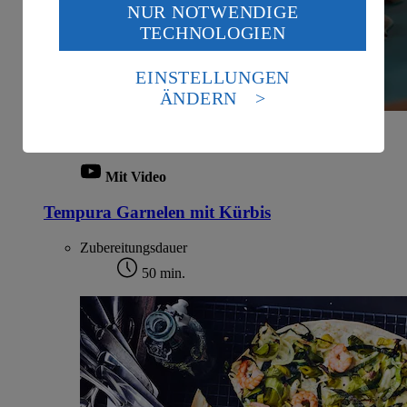
NUR NOTWENDIGE
Wenn du auf „Aktivieren“ klickst, willigst du im Sinne
TECHNOLOGIEN
des Art. 49 Abs. 1 Satz 1 lit. a) DSGVO ein, dass deine
Daten in den USA verarbeitet werden. Der EuGH sieht
die USA als Land mit einem nach europäischen
EINSTELLUNGEN
Standards nicht angemessenen Datenschutzniveau an.
ÄNDERN
Es besteht das Risiko eines Zugriffs durch US-
amerikanische Behörden.
Informationen zum Herausgeber der Seite findest du
im
Impressum
Mit Video
Tempura Garnelen mit Kürbis
Zubereitungsdauer
50 min.