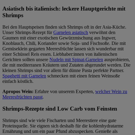
Asiatisch bis italienisch: leckere Hauptgerichte mit
Shrimps
Bei den Hauptspeisen finden sich Shrimps oft in der Asia-Küche.
Unser Shrimps-Rezept für
Garnelen asiatisch
verwöhnt den
Gaumen mit einer exotischen Gewürzmischung aus Ingwer,
Knoblauch, Chili, Koriander sowie Soja- und Fischsoße. Die mit
Gemüseklein gegarten Meeresfrüchte lassen sich wunderbar mit
einer Schüssel Reis essen. Liebhaber:innen von italienischen
Gerichten sollten unsere
Nudeln mit Spinat-Garnelen
ausprobieren,
die mit mediterranen Kräutern und Zutaten abgerundet werden. Die
kleinen Shrimps sind vor allem für dünne Pasta perfekte Partner.
Spaghetti mit Garnelen
schmecken mit einen feinen Weinsoße
einfach köstlich.
Apropos Wein:
Erfahre von unserem Experten,
welcher Wein zu
Meeresfrüchten passt
.
Shrimps-Rezepte sind Low Carb vom Feinsten
Shrimps sind wie viele Fischarten und Meerestiere eine gute
Proteinquelle. Sie eignen sich deshalb für die kohlenhydratarme
Ernährung und um ein paar Pfund abzuspecken. Genieße als