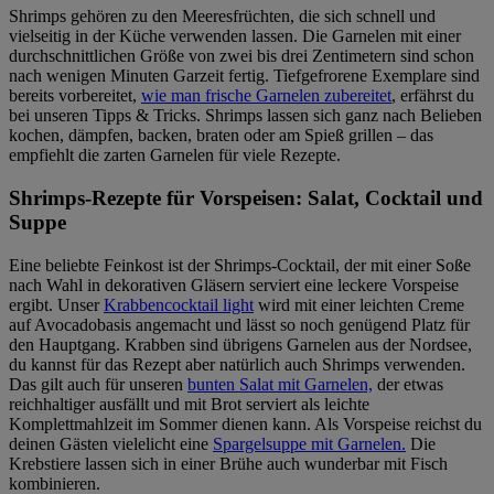
Shrimps gehören zu den Meeresfrüchten, die sich schnell und
vielseitig in der Küche verwenden lassen. Die Garnelen mit einer
durchschnittlichen Größe von zwei bis drei Zentimetern sind schon
nach wenigen Minuten Garzeit fertig. Tiefgefrorene Exemplare sind
bereits vorbereitet,
wie man frische Garnelen zubereitet
, erfährst du
bei unseren Tipps & Tricks. Shrimps lassen sich ganz nach Belieben
kochen, dämpfen, backen, braten oder am Spieß grillen – das
empfiehlt die zarten Garnelen für viele Rezepte.
Shrimps-Rezepte für Vorspeisen: Salat, Cocktail und
Suppe
Eine beliebte Feinkost ist der Shrimps-Cocktail, der mit einer Soße
nach Wahl in dekorativen Gläsern serviert eine leckere Vorspeise
ergibt. Unser
Krabbencocktail light
wird mit einer leichten Creme
auf Avocadobasis angemacht und lässt so noch genügend Platz für
den Hauptgang. Krabben sind übrigens Garnelen aus der Nordsee,
du kannst für das Rezept aber natürlich auch Shrimps verwenden.
Das gilt auch für unseren
bunten Salat mit Garnelen,
der etwas
reichhaltiger ausfällt und mit Brot serviert als leichte
Komplettmahlzeit im Sommer dienen kann. Als Vorspeise reichst du
deinen Gästen vielelicht eine
Spargelsuppe mit Garnelen.
Die
Krebstiere lassen sich in einer Brühe auch wunderbar mit Fisch
kombinieren.