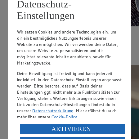
Datenschutz-
Einstellungen
Wir setzen Cookies und andere Technologien ein, um
Pho-Suppe mit Pangasius
dir ein bestmögliches Nutzungserlebnis unserer
Website zu ermöglichen. Wir verwenden deine Daten,
Zubereitungsdauer
um unsere Website zu personalisieren und dir
möglichst relevante Inhalte anzubieten, sowie für
30 min.
Marketingzwecke.
Deine Einwilligung ist freiwillig und kann jederzeit
individuell in den Datenschutz-Einstellungen angepasst
werden. Bitte beachte, dass auf Basis deiner
Einstellungen ggf. nicht mehr alle Funktionalitäten zur
Verfügung stehen. Weitere Erklärungen sowie einen
Link zu den Datenschutz-Einstellungen findest du in
unserer
Datenschutzerklärung
. Hier erfährst du auch
mehr über unsere
Cookie-Policy
.
Verarbeitung deiner personenbezogenen Daten in den
AKTIVIEREN
USA durch Facebook und YouTube: